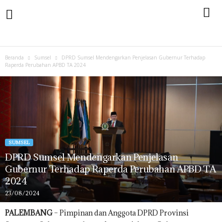
Beranda
Sumsel
DPRD Sumsel Mendengarkan Penjelasan Gubernur Terhadap
Raperda Perubahan APBD TA 2024
SUMSEL
DPRD Sumsel Mendengarkan Penjelasan
Gubernur Terhadap Raperda Perubahan APBD TA
2024
23/08/2024
PALEMBANG
– Pimpinan dan Anggota DPRD Provinsi