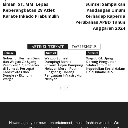
Elman, ST,.MM. Lepas
Sumsel Sampaikan
Keberangkatan 28 Atlet
Pandangan Umum
Karate Inkado Prabumulih
terhadap Raperda
Perubahan APBD Tahun
Anggaran 2024
ARTIKEL TERKAIT
DARI PENULIS
Sumsel
Sumsel
Sumsel
Gubernur Herman Deru
Wagub Sumsel
Wagub Cik Ujang
dan Wagub Cik Ujang
Dampingi Menko
Dorong Penguatan
Resmikan 17 Jembatan
Polkam Tinjau Kampung
Silaturahmi dan
di Sumsel, Percepat
Nelayan Merah Putih
Kepedulian Sosial dalam
Konektivitas dan
Sungsang, Dorong
Halal Bihalal IKLS
Dongkrak Ekonomi
Penguatan Infrastruktur
Warga
Nelayan
Newsmag is your news, entertainment, music fashion website. We