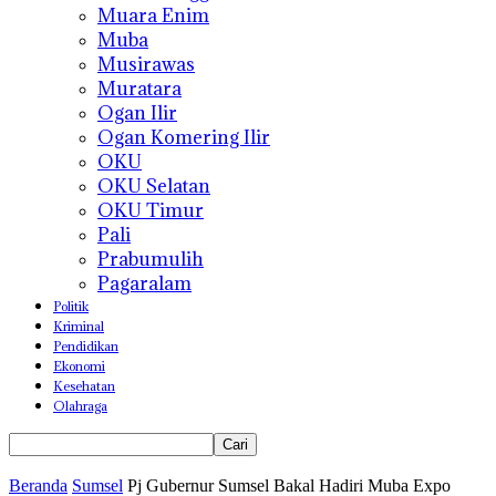
Muara Enim
Muba
Musirawas
Muratara
Ogan Ilir
Ogan Komering Ilir
OKU
OKU Selatan
OKU Timur
Pali
Prabumulih
Pagaralam
Politik
Kriminal
Pendidikan
Ekonomi
Kesehatan
Olahraga
Beranda
Sumsel
Pj Gubernur Sumsel Bakal Hadiri Muba Expo