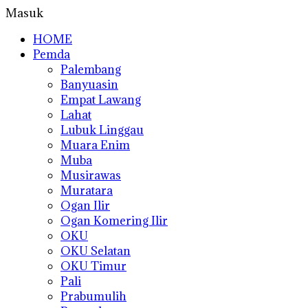
Masuk
HOME
Pemda
Palembang
Banyuasin
Empat Lawang
Lahat
Lubuk Linggau
Muara Enim
Muba
Musirawas
Muratara
Ogan Ilir
Ogan Komering Ilir
OKU
OKU Selatan
OKU Timur
Pali
Prabumulih