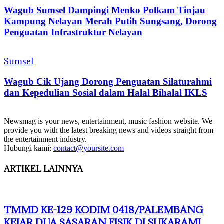
Wagub Sumsel Dampingi Menko Polkam Tinjau
Kampung Nelayan Merah Putih Sungsang, Dorong
Penguatan Infrastruktur Nelayan
Sumsel
Wagub Cik Ujang Dorong Penguatan Silaturahmi
dan Kepedulian Sosial dalam Halal Bihalal IKLS
Newsmag is your news, entertainment, music fashion website. We
provide you with the latest breaking news and videos straight from
the entertainment industry.
Hubungi kami:
contact@yoursite.com
ARTIKEL LAINNYA
TMMD KE-129 KODIM 0418/PALEMBANG
KEJAR DUA SASARAN FISIK DI SUKARAMI