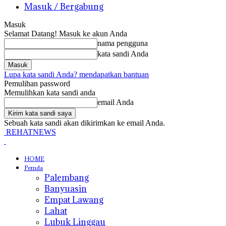
Masuk / Bergabung
Masuk
Selamat Datang! Masuk ke akun Anda
nama pengguna
kata sandi Anda
Lupa kata sandi Anda? mendapatkan bantuan
Pemulihan password
Memulihkan kata sandi anda
email Anda
Sebuah kata sandi akan dikirimkan ke email Anda.
REHATNEWS
HOME
Pemda
Palembang
Banyuasin
Empat Lawang
Lahat
Lubuk Linggau