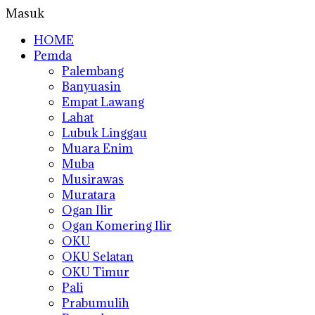
Masuk
HOME
Pemda
Palembang
Banyuasin
Empat Lawang
Lahat
Lubuk Linggau
Muara Enim
Muba
Musirawas
Muratara
Ogan Ilir
Ogan Komering Ilir
OKU
OKU Selatan
OKU Timur
Pali
Prabumulih