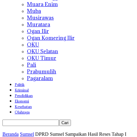
Muara Enim
Muba
Musirawas
Muratara
Ogan Ilir
Ogan Komering Ilir
OKU
OKU Selatan
OKU Timur
Pali
Prabumulih
Pagaralam
Politik
Kriminal
Pendidikan
Ekonomi
Kesehatan
Olahraga
Beranda
Sumsel
DPRD Sumsel Sampaikan Hasil Reses Tahap I