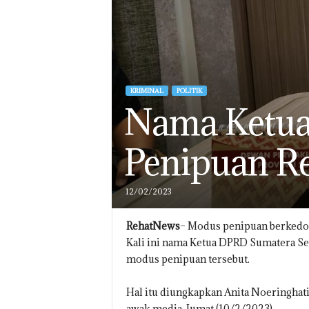
KRIMINAL
POLITIK
Nama Ketua
Penipuan R
12/02/2023
RehatNews
– Modus penipuan berkedok
Kali ini nama Ketua DPRD Sumatera Sel
modus penipuan tersebut.
Hal itu diungkapkan Anita Noeringhat
awak media, Jumat (10/2/2023).