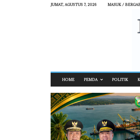
JUMAT, AGUSTUS 7, 2026
MASUK / BERGA
R
HOME
PEMDA
POLITIK
K
E
H
A
T
N
E
W
S