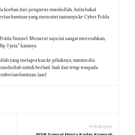
da korban dari pengurus mushollah, Anita bakal
ian bantuan yang mencatut namanya ke Cyber Polda
r Polda Sumsel. Menurut saya ini sangat meresahkan,
p 3 juta,” katanya.
hollah yang melaporkan ke pihaknya, namun dia
shollah untuk berhati-hati dan tetap waspada
berian bantuan. (aar)
Artikulli tjetër
PDIP Sumsel Minta Kader Kompak