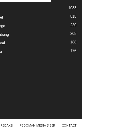
1083
815
el
230
aga
208
mbang
188
omi
176
a
REDAKSI
PEDOMAN MEDIA SIBER
CONTACT