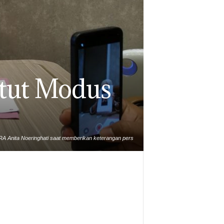
tut Modus
A Anita Noeringhati saat memberikan keterangan pers
perihal pencatutan namanya/ Foto : Aar