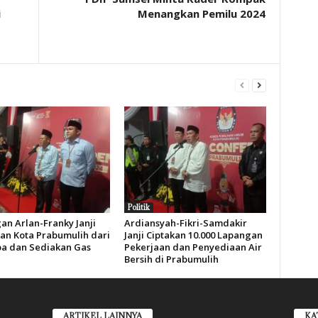
i
Menangkan Pemilu 2024
Politik
an Arlan-Franky Janji
Ardiansyah-Fikri-Samdakir
an Kota Prabumulih dari
Janji Ciptakan 10.000 Lapangan
a dan Sediakan Gas
Pekerjaan dan Penyediaan Air
Bersih di Prabumulih
ARTIKEL LAINNYA
KA