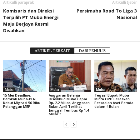
Artikulli paraprak
Artikulli tjetër
Komisaris dan Direksi
Persimuba Road To Liga 3
Terpilih PT Muba Energi
Nasional
Maju Berjaya Resmi
Disahkan
ARTIKEL TERKAIT
DARI PENULIS
Muba
Muba
Muba
15 Mei Deadline,
Anggaran Belanja
Tegas! Bupati Muba
Pemkab Muba-PLN
Disdikbud Muba Capai
Minta OPD Bereskan
Kebut Migrasi 56 Ribu
Rp, 2,2 Miliar, Anggaran
Persoalan Aset Pemda
Pelanggan MEP
Bulan April Terlihat
dalam 4 Bulan
Janggal Tembus Rp 1,4
Miliar ?