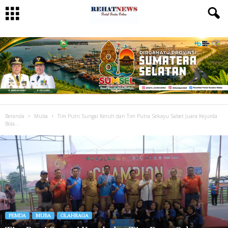
Beranda
Muba
Tim Putri Sungai Keruh dan Tim Putra Sekayu Sabet Juara Kejurda
Bola...
PEMDA
MUBA
OLAHRAGA