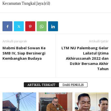
Kecamatan Tungkal Jaya.(ril)
Artikulli paraprak
Artikulli tjetër
Mabmi Babel Sowan Ke
LTM NU Palembang Gelar
SMB IV, Siap Bersinergi
Lailatul Ijtima
Kembangkan Budaya
Akhirussanah 2022 dan
Dzikir Bersama Akhir
Tahun
ARTIKEL TERKAIT
DARI PENULIS