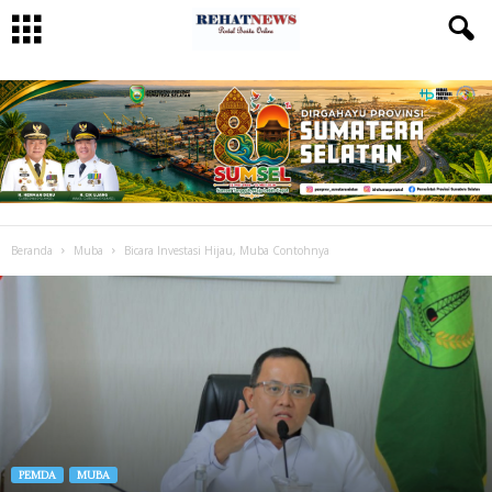
Beranda
Muba
Bicara Investasi Hijau, Muba Contohnya
PEMDA
MUBA