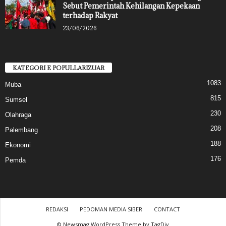
Sebut Pemerintah Kehilangan Kepekaan
terhadap Rakyat
23/06/2026
KATEGORI E POPULLARIZUAR
1083
Muba
815
Sumsel
230
Olahraga
208
Palembang
188
Ekonomi
176
Pemda
REDAKSI
PEDOMAN MEDIA SIBER
CONTACT
© Newsmag WordPress Theme by TagDiv