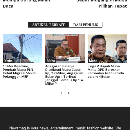
Baca
Pilihan Tepat
ARTIKEL TERKAIT
DARI PENULIS
Muba
Muba
Muba
15 Mei Deadline,
Anggaran Belanja
Tegas! Bupati Muba
Pemkab Muba-PLN
Disdikbud Muba Capai
Minta OPD Bereskan
Kebut Migrasi 56 Ribu
Rp, 2,2 Miliar, Anggaran
Persoalan Aset Pemda
Pelanggan MEP
Bulan April Terlihat
dalam 4 Bulan
Janggal Tembus Rp 1,4
Miliar ?
Newsmag is your news, entertainment, music fashion website. We