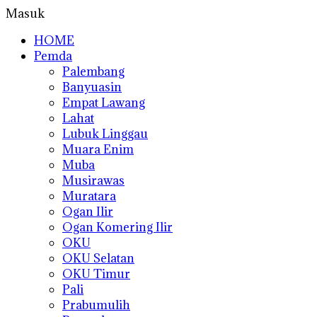
Masuk
HOME
Pemda
Palembang
Banyuasin
Empat Lawang
Lahat
Lubuk Linggau
Muara Enim
Muba
Musirawas
Muratara
Ogan Ilir
Ogan Komering Ilir
OKU
OKU Selatan
OKU Timur
Pali
Prabumulih