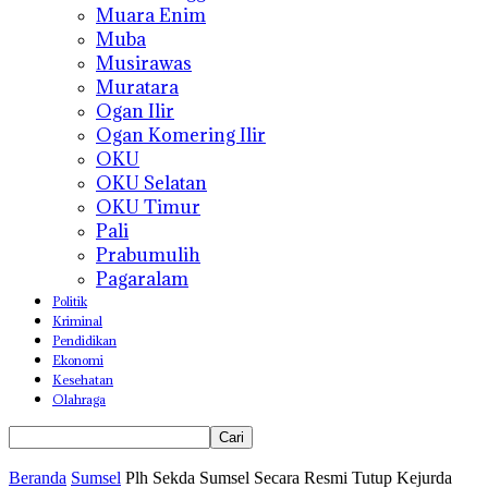
Muara Enim
Muba
Musirawas
Muratara
Ogan Ilir
Ogan Komering Ilir
OKU
OKU Selatan
OKU Timur
Pali
Prabumulih
Pagaralam
Politik
Kriminal
Pendidikan
Ekonomi
Kesehatan
Olahraga
Beranda
Sumsel
Plh Sekda Sumsel Secara Resmi Tutup Kejurda