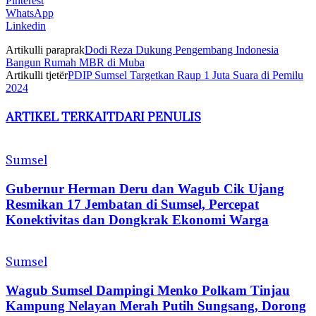
Pinterest
WhatsApp
Linkedin
Artikulli paraprak
Dodi Reza Dukung Pengembang Indonesia
Bangun Rumah MBR di Muba
Artikulli tjetër
PDIP Sumsel Targetkan Raup 1 Juta Suara di Pemilu
2024
ARTIKEL TERKAIT
DARI PENULIS
Sumsel
Gubernur Herman Deru dan Wagub Cik Ujang
Resmikan 17 Jembatan di Sumsel, Percepat
Konektivitas dan Dongkrak Ekonomi Warga
Sumsel
Wagub Sumsel Dampingi Menko Polkam Tinjau
Kampung Nelayan Merah Putih Sungsang, Dorong