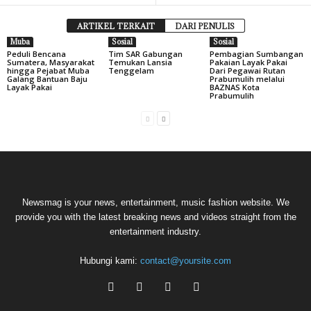
ARTIKEL TERKAIT
DARI PENULIS
Muba
Sosial
Sosial
Peduli Bencana
Tim SAR Gabungan
Pembagian Sumbangan
Sumatera, Masyarakat
Temukan Lansia
Pakaian Layak Pakai
hingga Pejabat Muba
Tenggelam
Dari Pegawai Rutan
Galang Bantuan Baju
Prabumulih melalui
Layak Pakai
BAZNAS Kota
Prabumulih
Newsmag is your news, entertainment, music fashion website. We
provide you with the latest breaking news and videos straight from the
entertainment industry.
Hubungi kami:
contact@yoursite.com