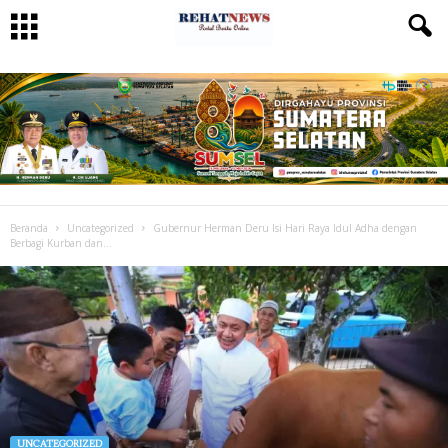
Beranda
Uncategorized
Gubernur Herman Deru Isi Hari Raya Idul Adha dengan
Berbagi Kurban dan...
UNCATEGORIZED