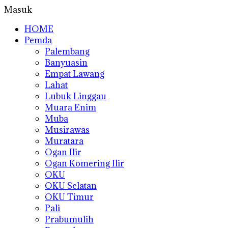
Masuk
HOME
Pemda
Palembang
Banyuasin
Empat Lawang
Lahat
Lubuk Linggau
Muara Enim
Muba
Musirawas
Muratara
Ogan Ilir
Ogan Komering Ilir
OKU
OKU Selatan
OKU Timur
Pali
Prabumulih