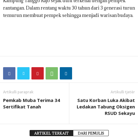
Kampung Tanggo Rajo sejak dulu terkenal dengan pempek
rantangan. Dalam rentang waktu 30 tahun dari 3 generasi turun
temurun membuat pempek sehingga menjadi warisan budaya.
Artikulli paraprak
Artikulli tjetër
Pemkab Muba Terima 34
Satu Korban Luka Akibat
Sertifikat Tanah
Ledakan Tabung Oksigen
RSUD Sekayu
ARTIKEL TERKAIT
DARI PENULIS