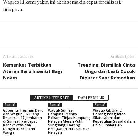
Wapres RI kami yakin ini akan semakin cepat terealisasi,”
tutupnya.
Artikulli paraprak
Artikulli tjetër
Kemenkes Terbitkan
Trending, Bismillah Cinta
Aturan Baru Insentif Bagi
Ungu dan Lesti Cocok
Nakes
Diputar Saat Ramadhan
ARTIKEL TERKAIT
DARI PENULIS
Sumsel
Sumsel
Sumsel
Gubernur Herman Deru
Wagub Sumsel
Wagub Cik Ujang
dan Wagub Cik Ujang
Dampingi Menko
Dorong Penguatan
Resmikan 17 Jembatan
Polkam Tinjau Kampung
Silaturahmi dan
di Sumsel, Percepat
Nelayan Merah Putih
Kepedulian Sosial dalam
Konektivitas dan
Sungsang, Dorong
Halal Bihalal IKLS
Dongkrak Ekonomi
Penguatan Infrastruktur
Warga
Nelayan