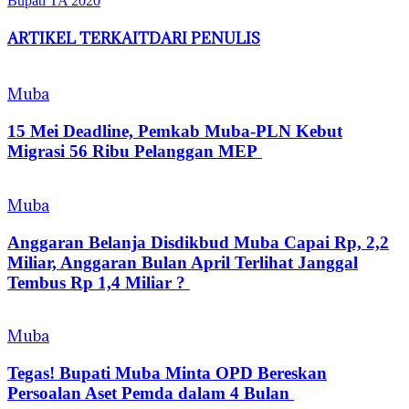
Bupati TA 2020
ARTIKEL TERKAIT
DARI PENULIS
Muba
15 Mei Deadline, Pemkab Muba-PLN Kebut
Migrasi 56 Ribu Pelanggan MEP
Muba
Anggaran Belanja Disdikbud Muba Capai Rp, 2,2
Miliar, Anggaran Bulan April Terlihat Janggal
Tembus Rp 1,4 Miliar ?
Muba
Tegas! Bupati Muba Minta OPD Bereskan
Persoalan Aset Pemda dalam 4 Bulan