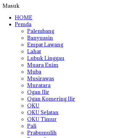
Masuk
HOME
Pemda
Palembang
Banyuasin
Empat Lawang
Lahat
Lubuk Linggau
Muara Enim
Muba
Musirawas
Muratara
Ogan Ilir
Ogan Komering Ilir
OKU
OKU Selatan
OKU Timur
Pali
Prabumulih