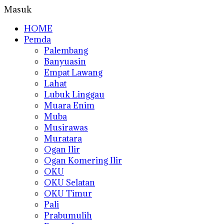
Masuk
HOME
Pemda
Palembang
Banyuasin
Empat Lawang
Lahat
Lubuk Linggau
Muara Enim
Muba
Musirawas
Muratara
Ogan Ilir
Ogan Komering Ilir
OKU
OKU Selatan
OKU Timur
Pali
Prabumulih