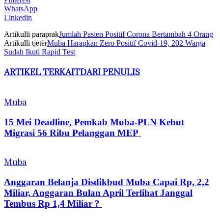
WhatsApp
Linkedin
Artikulli paraprak
Jumlah Pasien Positif Corona Bertambah 4 Orang
Artikulli tjetër
Muba Harapkan Zero Positif Covid-19, 202 Warga
Sudah Ikuti Rapid Test
ARTIKEL TERKAIT
DARI PENULIS
Muba
15 Mei Deadline, Pemkab Muba-PLN Kebut
Migrasi 56 Ribu Pelanggan MEP
Muba
Anggaran Belanja Disdikbud Muba Capai Rp, 2,2
Miliar, Anggaran Bulan April Terlihat Janggal
Tembus Rp 1,4 Miliar ?