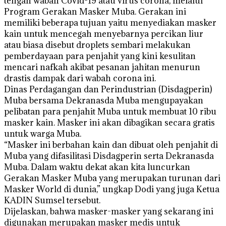
tengah wabah Covid-19 atau virus corona, melalui
Program Gerakan Masker Muba. Gerakan ini
memiliki beberapa tujuan yaitu menyediakan masker
kain untuk mencegah menyebarnya percikan liur
atau biasa disebut droplets sembari melakukan
pemberdayaan para penjahit yang kini kesulitan
mencari nafkah akibat pesanan jahitan menurun
drastis dampak dari wabah corona ini.
Dinas Perdagangan dan Perindustrian (Disdagperin)
Muba bersama Dekranasda Muba mengupayakan
pelibatan para penjahit Muba untuk membuat 10 ribu
masker kain. Masker ini akan dibagikan secara gratis
untuk warga Muba.
“Masker ini berbahan kain dan dibuat oleh penjahit di
Muba yang difasilitasi Disdagperin serta Dekranasda
Muba. Dalam waktu dekat akan kita luncurkan
Gerakan Masker Muba yang merupakan turunan dari
Masker World di dunia,” ungkap Dodi yang juga Ketua
KADIN Sumsel tersebut.
Dijelaskan, bahwa masker-masker yang sekarang ini
digunakan merupakan masker medis untuk