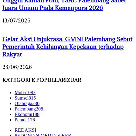
Unggul Raihan Poin, TSAC Palembang Sabet
Juara Umum Piala Kemenpora 2026
13/07/2026
Gelar Aksi Unjukrasa, GMNI Palembang Sebut
Pemerintah Kehilangan Kepekaan terhadap
Rakyat
23/06/2026
KATEGORI E POPULLARIZUAR
Muba
1083
Sumsel
815
Olahraga
230
Palembang
208
Ekonomi
188
Pemda
176
REDAKSI
PEDOMAN MEDIA SIBER