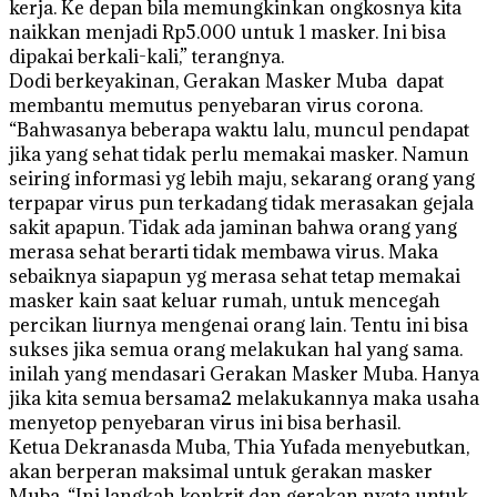
kerja. Ke depan bila memungkinkan ongkosnya kita
naikkan menjadi Rp5.000 untuk 1 masker. Ini bisa
dipakai berkali-kali,” terangnya.
Dodi berkeyakinan, Gerakan Masker Muba dapat
membantu memutus penyebaran virus corona.
“Bahwasanya beberapa waktu lalu, muncul pendapat
jika yang sehat tidak perlu memakai masker. Namun
seiring informasi yg lebih maju, sekarang orang yang
terpapar virus pun terkadang tidak merasakan gejala
sakit apapun. Tidak ada jaminan bahwa orang yang
merasa sehat berarti tidak membawa virus. Maka
sebaiknya siapapun yg merasa sehat tetap memakai
masker kain saat keluar rumah, untuk mencegah
percikan liurnya mengenai orang lain. Tentu ini bisa
sukses jika semua orang melakukan hal yang sama.
inilah yang mendasari Gerakan Masker Muba. Hanya
jika kita semua bersama2 melakukannya maka usaha
menyetop penyebaran virus ini bisa berhasil.
Ketua Dekranasda Muba, Thia Yufada menyebutkan,
akan berperan maksimal untuk gerakan masker
Muba. “Ini langkah konkrit dan gerakan nyata untuk