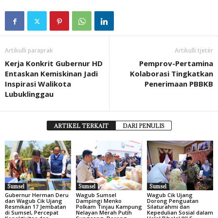
Artikulli paraprak
Artikulli tjetër
Kerja Konkrit Gubernur HD
Pemprov-Pertamina
Entaskan Kemiskinan Jadi
Kolaborasi Tingkatkan
Inspirasi Walikota
Penerimaan PBBKB
Lubuklinggau
ARTIKEL TERKAIT
DARI PENULIS
Sumsel
Sumsel
Sumsel
Gubernur Herman Deru
Wagub Sumsel
Wagub Cik Ujang
dan Wagub Cik Ujang
Dampingi Menko
Dorong Penguatan
Resmikan 17 Jembatan
Polkam Tinjau Kampung
Silaturahmi dan
di Sumsel, Percepat
Nelayan Merah Putih
Kepedulian Sosial dalam