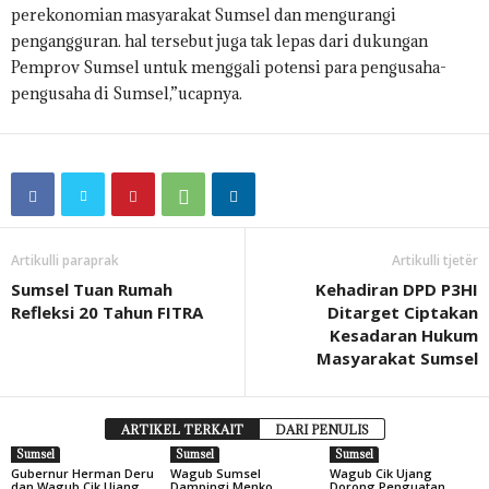
perekonomian masyarakat Sumsel dan mengurangi
pengangguran. hal tersebut juga tak lepas dari dukungan
Pemprov Sumsel untuk menggali potensi para pengusaha-
pengusaha di Sumsel,”ucapnya.
Artikulli paraprak
Artikulli tjetër
Sumsel Tuan Rumah
Kehadiran DPD P3HI
Refleksi 20 Tahun FITRA
Ditarget Ciptakan
Kesadaran Hukum
Masyarakat Sumsel
ARTIKEL TERKAIT
DARI PENULIS
Sumsel
Sumsel
Sumsel
Gubernur Herman Deru
Wagub Sumsel
Wagub Cik Ujang
dan Wagub Cik Ujang
Dampingi Menko
Dorong Penguatan