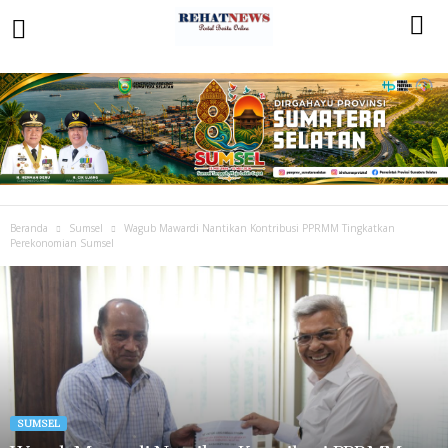
Beranda
Sumsel
Wagub Mawardi Nantikan Kontribusi PPRMM Tingkatkan
Perekonomian Sumsel
SUMSEL