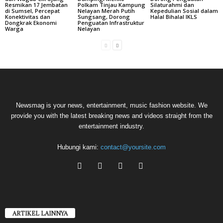
Resmikan 17 Jembatan
Polkam Tinjau Kampung
Silaturahmi dan
di Sumsel, Percepat
Nelayan Merah Putih
Kepedulian Sosial dalam
Konektivitas dan
Sungsang, Dorong
Halal Bihalal IKLS
Dongkrak Ekonomi
Penguatan Infrastruktur
Warga
Nelayan
Newsmag is your news, entertainment, music fashion website. We
provide you with the latest breaking news and videos straight from the
entertainment industry.
Hubungi kami:
contact@yoursite.com
ARTIKEL LAINNYA