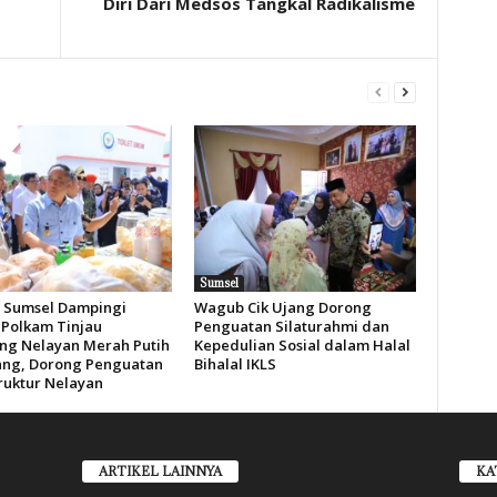
Diri Dari Medsos Tangkal Radikalisme
Sumsel
Sumsel Dampingi
Wagub Cik Ujang Dorong
Polkam Tinjau
Penguatan Silaturahmi dan
g Nelayan Merah Putih
Kepedulian Sosial dalam Halal
ng, Dorong Penguatan
Bihalal IKLS
truktur Nelayan
ARTIKEL LAINNYA
KA