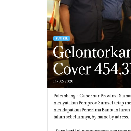
SUMSEL
Gelontorka
Cover 454.3
14/02/2020
Palembang – Gubernur Provinsi Sumat
menyatakan Pemprov Sumsel tetap men
mendapatkan Penerima Bantuan Iuran (
tahun sebelumnya, by name by adress.
“Sore hari ini mempertegas apa yang 