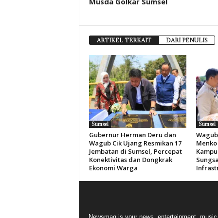
Musda Golkar Sumsel
ARTIKEL TERKAIT
DARI PENULIS
Sumsel
Sumsel
Gubernur Herman Deru dan
Wagub 
Wagub Cik Ujang Resmikan 17
Menko 
Jembatan di Sumsel, Percepat
Kampun
Konektivitas dan Dongkrak
Sungsa
Ekonomi Warga
Infras
Newsmag is your news, entertainment, music