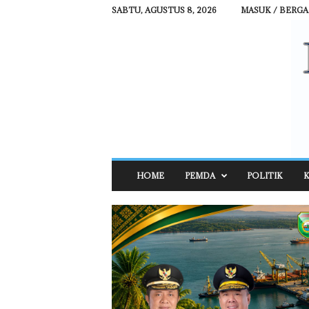
SABTU, AGUSTUS 8, 2026
MASUK / BERG
R
HOME
PEMDA
POLITIK
K
E
H
A
T
N
E
W
S