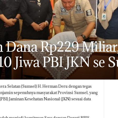
n Dana Rp229 Miliar
10 Jiwa PBI JKN se 
era Selatan (Sumsel) H. Herman Deru dengan tegas
jamin sepenuhnya masyarakat Provinsi Sumsel, yang
PBI) Jaminan Kesehatan Nasional (JKN) sesuai data
sudah menjadi komitmen Saya dengan Deputi BPJS