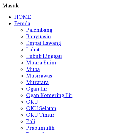
Masuk
HOME
Pemda
Palembang
Banyuasin
Empat Lawang
Lahat
Lubuk Linggau
Muara Enim
Muba
Musirawas
Muratara
Ogan Ilir
Ogan Komering Ilir
OKU
OKU Selatan
OKU Timur
Pali
Prabumulih