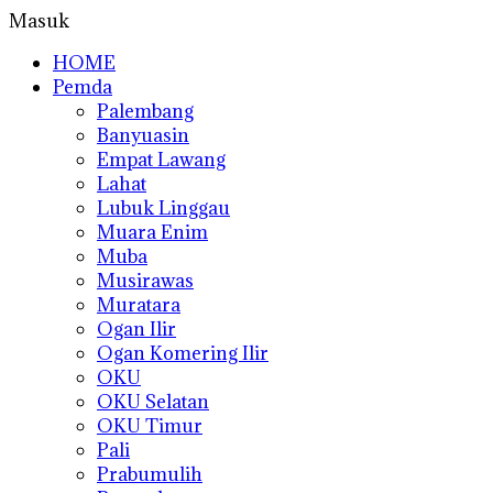
Masuk
HOME
Pemda
Palembang
Banyuasin
Empat Lawang
Lahat
Lubuk Linggau
Muara Enim
Muba
Musirawas
Muratara
Ogan Ilir
Ogan Komering Ilir
OKU
OKU Selatan
OKU Timur
Pali
Prabumulih