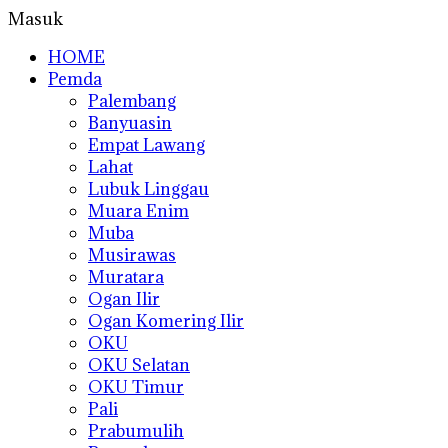
Masuk
HOME
Pemda
Palembang
Banyuasin
Empat Lawang
Lahat
Lubuk Linggau
Muara Enim
Muba
Musirawas
Muratara
Ogan Ilir
Ogan Komering Ilir
OKU
OKU Selatan
OKU Timur
Pali
Prabumulih