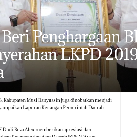
 Beri Penghargaan 
nyerahan LKPD 2019
a
8, Kabupaten Musi Banyuasin juga dinobatkan menjadi
nyampaikan Laporan Keuangan Pemerintah Daerah
H Dodi Reza Alex memberikan apresiasi dan
lolaan Keuangan dan Aset Daerah (BPKAD) yang