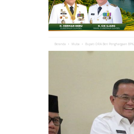
Beranda
Muba
Bupati DRA Beri Penghargaan BPKA