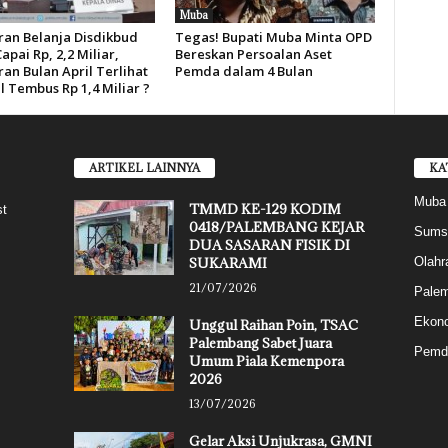
Muba
an Belanja Disdikbud
Tegas! Bupati Muba Minta OPD
pai Rp, 2,2 Miliar,
Bereskan Persoalan Aset
an Bulan April Terlihat
Pemda dalam 4 Bulan
l Tembus Rp 1,4 Miliar ?
ARTIKEL LAINNYA
KA
Muba
TMMD KE-129 KODIM
st
0418/PALEMBANG KEJAR
Sums
DUA SASARAN FISIK DI
SUKARAMI
Olahr
21/07/2026
Pale
Ekon
Unggul Raihan Poin, TSAC
Palembang Sabet Juara
Pemd
Umum Piala Kemenpora
2026
13/07/2026
Gelar Aksi Unjukrasa, GMNI