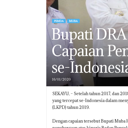
PEMDA
MUBA
Bupati DRA
Capaian Pe
se-Indonesi
16/01/2020
SEKAYU, – Setelah tahun 2017, dan 201
yang tercepat se-Indonesia dalam me
(LKPD) tahun 2019.
Dengan capaian tersebut Bupati Muba 
penghargaan atas kinerja Badan Penge