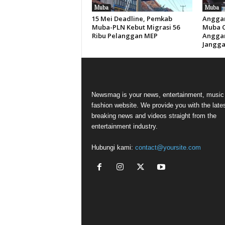
Muba
Muba
15 Mei Deadline, Pemkab
Anggar
Muba-PLN Kebut Migrasi 56
Muba Ca
Ribu Pelanggan MEP
Anggar
Jangga
Newsmag is your news, entertainment, music
fashion website. We provide you with the late
breaking news and videos straight from the
entertainment industry.
Hubungi kami:
contact@yoursite.com