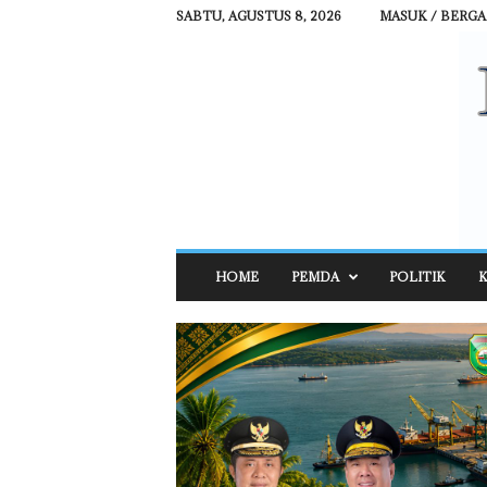
SABTU, AGUSTUS 8, 2026
MASUK / BERG
R
HOME
PEMDA
POLITIK
K
E
H
A
T
N
E
W
S