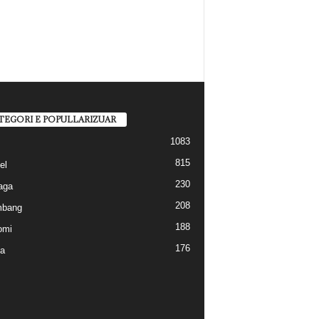
TEGORI E POPULLARIZUAR
1083
815
el
230
aga
208
mbang
188
omi
176
a