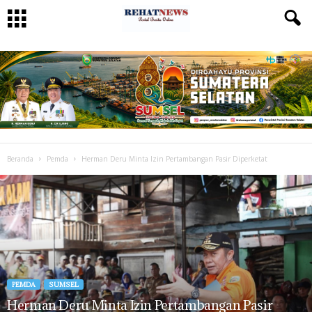
Beranda
Pemda
Herman Deru Minta Izin Pertambangan Pasir Diperketat
PEMDA
SUMSEL
Herman Deru Minta Izin Pertambangan Pasir