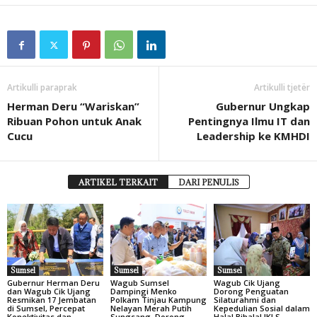
Artikulli paraprak
Artikulli tjetër
Herman Deru “Wariskan”
Gubernur Ungkap
Ribuan Pohon untuk Anak
Pentingnya Ilmu IT dan
Cucu
Leadership ke KMHDI
ARTIKEL TERKAIT
DARI PENULIS
Sumsel
Sumsel
Sumsel
Gubernur Herman Deru
Wagub Sumsel
Wagub Cik Ujang
dan Wagub Cik Ujang
Dampingi Menko
Dorong Penguatan
Resmikan 17 Jembatan
Polkam Tinjau Kampung
Silaturahmi dan
di Sumsel, Percepat
Nelayan Merah Putih
Kepedulian Sosial dalam
Konektivitas dan
Sungsang, Dorong
Halal Bihalal IKLS