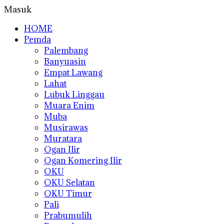
Masuk
HOME
Pemda
Palembang
Banyuasin
Empat Lawang
Lahat
Lubuk Linggau
Muara Enim
Muba
Musirawas
Muratara
Ogan Ilir
Ogan Komering Ilir
OKU
OKU Selatan
OKU Timur
Pali
Prabumulih