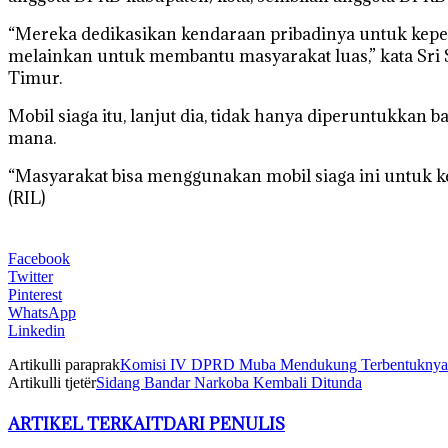
“Mereka dedikasikan kendaraan pribadinya untuk kepen
melainkan untuk membantu masyarakat luas,” kata Sri S
Timur.
Mobil siaga itu, lanjut dia, tidak hanya diperuntukkan
mana.
“Masyarakat bisa menggunakan mobil siaga ini untuk kep
(RIL)
Facebook
Twitter
Pinterest
WhatsApp
Linkedin
Artikulli paraprak
Komisi IV DPRD Muba Mendukung Terbentuknya P
Artikulli tjetër
Sidang Bandar Narkoba Kembali Ditunda
ARTIKEL TERKAIT
DARI PENULIS