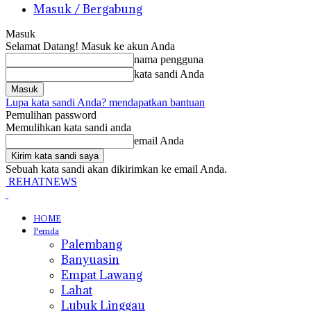
Masuk / Bergabung
Masuk
Selamat Datang! Masuk ke akun Anda
nama pengguna
kata sandi Anda
Lupa kata sandi Anda? mendapatkan bantuan
Pemulihan password
Memulihkan kata sandi anda
email Anda
Sebuah kata sandi akan dikirimkan ke email Anda.
REHATNEWS
HOME
Pemda
Palembang
Banyuasin
Empat Lawang
Lahat
Lubuk Linggau