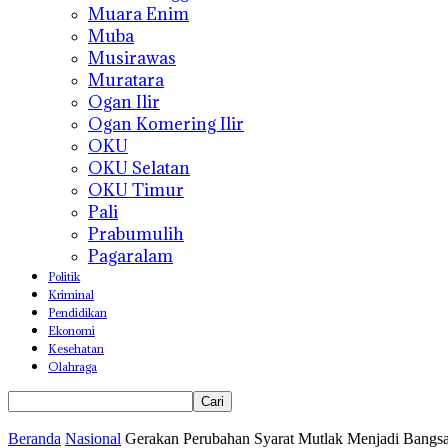
Muara Enim
Muba
Musirawas
Muratara
Ogan Ilir
Ogan Komering Ilir
OKU
OKU Selatan
OKU Timur
Pali
Prabumulih
Pagaralam
Politik
Kriminal
Pendidikan
Ekonomi
Kesehatan
Olahraga
Beranda
Nasional
Gerakan Perubahan Syarat Mutlak Menjadi Bangs