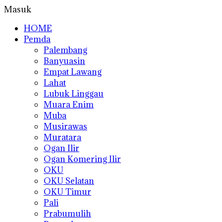
Masuk
HOME
Pemda
Palembang
Banyuasin
Empat Lawang
Lahat
Lubuk Linggau
Muara Enim
Muba
Musirawas
Muratara
Ogan Ilir
Ogan Komering Ilir
OKU
OKU Selatan
OKU Timur
Pali
Prabumulih