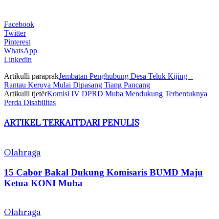
Facebook
Twitter
Pinterest
WhatsApp
Linkedin
Artikulli paraprak
Jembatan Penghubung Desa Teluk Kijing –
Rantau Keroya Mulai Dipasang Tiang Pancang
Artikulli tjetër
Komisi IV DPRD Muba Mendukung Terbentuknya
Perda Disabilitas
ARTIKEL TERKAIT
DARI PENULIS
Olahraga
15 Cabor Bakal Dukung Komisaris BUMD Maju
Ketua KONI Muba
Olahraga