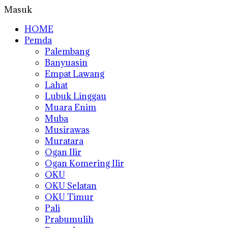
Masuk
HOME
Pemda
Palembang
Banyuasin
Empat Lawang
Lahat
Lubuk Linggau
Muara Enim
Muba
Musirawas
Muratara
Ogan Ilir
Ogan Komering Ilir
OKU
OKU Selatan
OKU Timur
Pali
Prabumulih