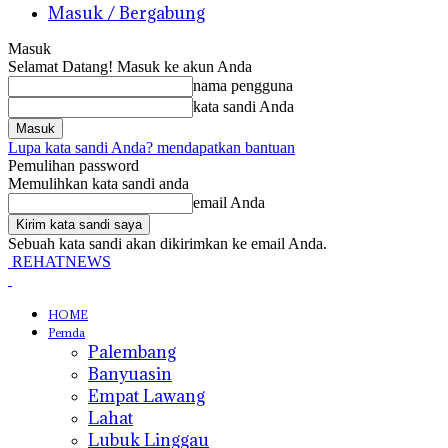
Masuk / Bergabung
Masuk
Selamat Datang! Masuk ke akun Anda
nama pengguna
kata sandi Anda
Lupa kata sandi Anda? mendapatkan bantuan
Pemulihan password
Memulihkan kata sandi anda
email Anda
Sebuah kata sandi akan dikirimkan ke email Anda.
REHATNEWS
HOME
Pemda
Palembang
Banyuasin
Empat Lawang
Lahat
Lubuk Linggau