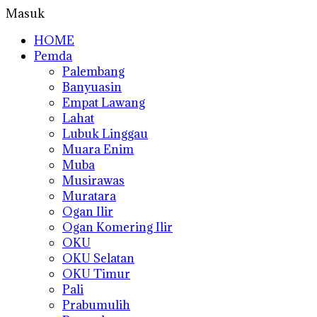
Masuk
HOME
Pemda
Palembang
Banyuasin
Empat Lawang
Lahat
Lubuk Linggau
Muara Enim
Muba
Musirawas
Muratara
Ogan Ilir
Ogan Komering Ilir
OKU
OKU Selatan
OKU Timur
Pali
Prabumulih