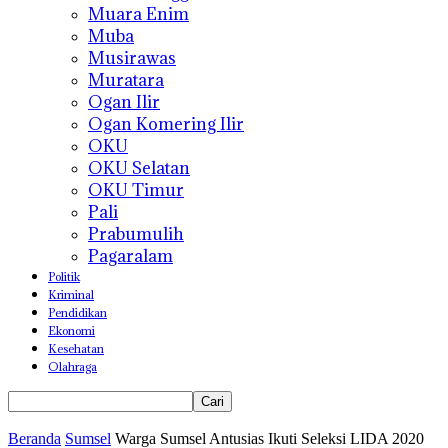
Muara Enim
Muba
Musirawas
Muratara
Ogan Ilir
Ogan Komering Ilir
OKU
OKU Selatan
OKU Timur
Pali
Prabumulih
Pagaralam
Politik
Kriminal
Pendidikan
Ekonomi
Kesehatan
Olahraga
Beranda
Sumsel
Warga Sumsel Antusias Ikuti Seleksi LIDA 2020