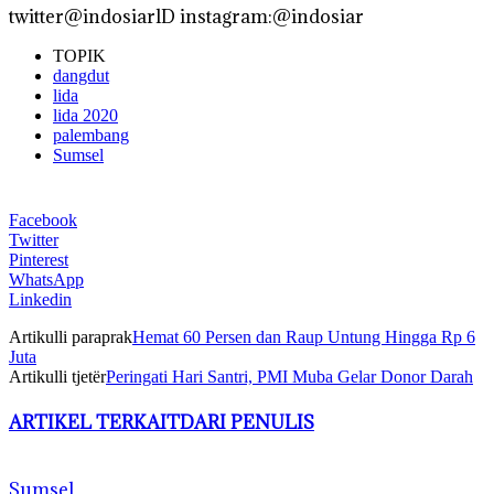
twitter@indosiarlD instagram:@indosiar
TOPIK
dangdut
lida
lida 2020
palembang
Sumsel
Facebook
Twitter
Pinterest
WhatsApp
Linkedin
Artikulli paraprak
Hemat 60 Persen dan Raup Untung Hingga Rp 6
Juta
Artikulli tjetër
Peringati Hari Santri, PMI Muba Gelar Donor Darah
ARTIKEL TERKAIT
DARI PENULIS
Sumsel