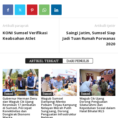
Artikulli paraprak
Artikulli tjetër
KONI Sumsel Verifikasi
Saingi Jatim, Sumsel Siap
Keabsahan Atlet
Jadi Tuan Rumah Porwanas
2020
ARTIKEL TERKAIT
DARI PENULIS
Sumsel
Sumsel
Sumsel
Gubernur Herman Deru
Wagub Sumsel
Wagub Cik Ujang
dan Wagub Cik Ujang
Dampingi Menko
Dorong Penguatan
Resmikan 17 Jembatan
Polkam Tinjau Kampung
Silaturahmi dan
di Sumsel, Percepat
Nelayan Merah Putih
Kepedulian Sosial dalam
Konektivitas dan
Sungsang, Dorong
Halal Bihalal IKLS
Dongkrak Ekonomi
Penguatan Infrastruktur
Warga
Nelayan