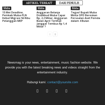
ARTIKEL TERKAIT
DARI PENULIS
Muba
Muba
Muba
15 Mei Deadline,
Anggaran Belanja
Tegas! Bupati Muba
Pemkab Muba-PLN
Disdikbud Muba Capai
Minta OPD Bereskan
Kebut Migrasi 56 Ribu
Rp, 2,2 Miliar, Anggaran
Persoalan Aset Pemda
Pelanggan MEP
Bulan April Terlihat
dalam 4 Bulan
Janggal Tembus Rp 1,4
Miliar ?
Newsmag is your news, entertainment, music fashion website. We
provide you with the latest breaking news and videos straight from the
entertainment industry.
Hubungi kami:
contact@yoursite.com