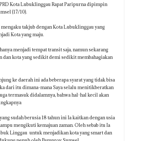
PRD Kota Lubuklinggau Rapat Paripurna dipimpin
sel (17/10).
mengaku takjub dengan Kota Lubuklinggau yang
njadi Kota yang maju.
anya menjadi tempat transit saja, namun sekarang
n dan kota yang sedikit demi sedikit membahagiakan
ung ke daerah ini ada beberapa syarat yang tidak bisa
ka dari itu dimana-mana Saya selalu menitikberatkan
uga termasuk didalamnya, bahwa hal-hal kecil akan
 ungkapnya
ang sudah berusia 18 tahun ini Ia kaitkan dengan usia
mampu mengikuti kemajuan zaman. Oleh sebab itu Ia
buk Linggau untuk menjadikan kota yang smart dan
 dukung penuh oleh Pemprov Sumsel.