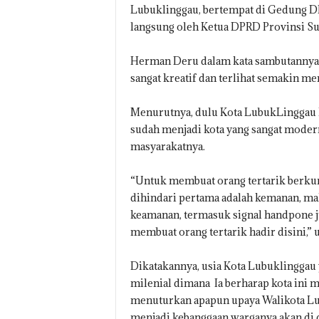
Lubuklinggau, bertempat di Gedung D
langsung oleh Ketua DPRD Provinsi Sum
Herman Deru dalam kata sambutannya 
sangat kreatif dan terlihat semakin me
Menurutnya, dulu Kota LubukLinggau h
sudah menjadi kota yang sangat moder
masyarakatnya.
“Untuk membuat orang tertarik berkunj
dihindari pertama adalah kemanan, ma
keamanan, termasuk signal handpone j
membuat orang tertarik hadir disini,”
Dikatakannya, usia Kota Lubuklinggau y
milenial dimana Ia berharap kota ini 
menuturkan apapun upaya Walikota Lu
menjadi kebanggaan warganya akan di