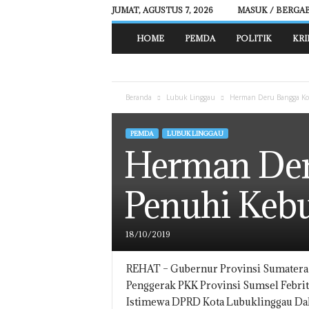
JUMAT, AGUSTUS 7, 2026
MASUK / BERGA
R
HOME
PEMDA
POLITIK
KRI
E
H
A
T
Beranda
Lubuk Linggau
Herman Deru Bangga K
N
E
W
PEMDA
LUBUK LINGGAU
S
Herman Der
Penuhi Ke
18/10/2019
REHAT – Gubernur Provinsi Sumatera
Penggerak PKK Provinsi Sumsel Febri
Istimewa DPRD Kota Lubuklinggau Da