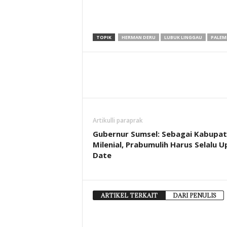
TOPIK
HERMAN DERU
LUBUK LINGGAU
PALEM
Artikulli paraprak
Gubernur Sumsel: Sebagai Kabupa
Milenial, Prabumulih Harus Selalu U
Date
ARTIKEL TERKAIT
DARI PENULIS