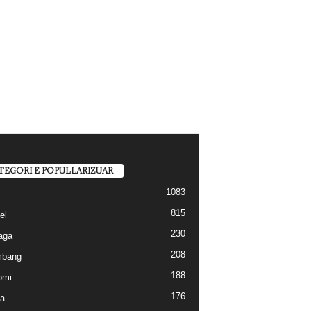
TEGORI E POPULLARIZUAR
1083
815
el
230
aga
208
mbang
188
omi
176
a