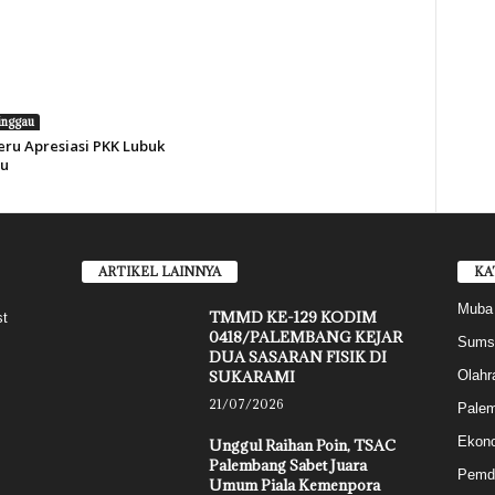
inggau
eru Apresiasi PKK Lubuk
u
ARTIKEL LAINNYA
KA
Muba
TMMD KE-129 KODIM
st
0418/PALEMBANG KEJAR
Sums
DUA SASARAN FISIK DI
SUKARAMI
Olahr
21/07/2026
Pale
Ekon
Unggul Raihan Poin, TSAC
Palembang Sabet Juara
Pemd
Umum Piala Kemenpora