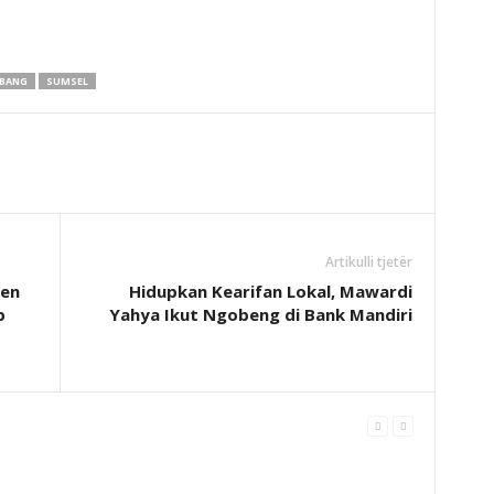
BANG
SUMSEL
Artikulli tjetër
ten
Hidupkan Kearifan Lokal, Mawardi
p
Yahya Ikut Ngobeng di Bank Mandiri