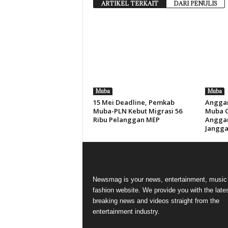
ARTIKEL TERKAIT
DARI PENULIS
Muba
Muba
15 Mei Deadline, Pemkab
Anggar
Muba-PLN Kebut Migrasi 56
Muba Ca
Ribu Pelanggan MEP
Anggar
Jangga
Newsmag is your news, entertainment, music
fashion website. We provide you with the late
breaking news and videos straight from the
entertainment industry.