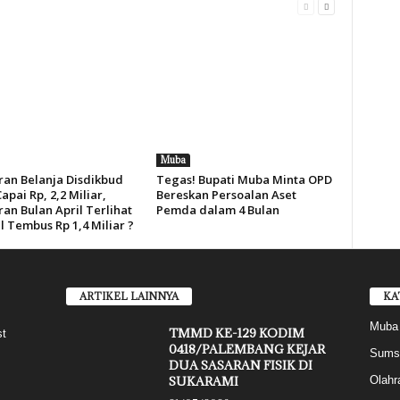
Muba
an Belanja Disdikbud
Tegas! Bupati Muba Minta OPD
pai Rp, 2,2 Miliar,
Bereskan Persoalan Aset
an Bulan April Terlihat
Pemda dalam 4 Bulan
l Tembus Rp 1,4 Miliar ?
ARTIKEL LAINNYA
KA
Muba
TMMD KE-129 KODIM
st
0418/PALEMBANG KEJAR
Sums
DUA SASARAN FISIK DI
SUKARAMI
Olahr