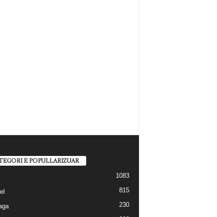
TEGORI E POPULLARIZUAR
1083
815
el
230
aga