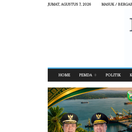
JUMAT, AGUSTUS 7, 2026
MASUK / BERGA
R
HOME
PEMDA
POLITIK
K
E
H
A
T
N
E
W
S