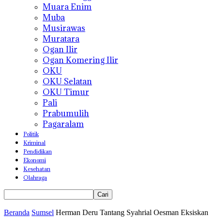
Muara Enim
Muba
Musirawas
Muratara
Ogan Ilir
Ogan Komering Ilir
OKU
OKU Selatan
OKU Timur
Pali
Prabumulih
Pagaralam
Politik
Kriminal
Pendidikan
Ekonomi
Kesehatan
Olahraga
Beranda
Sumsel
Herman Deru Tantang Syahrial Oesman Eksiskan