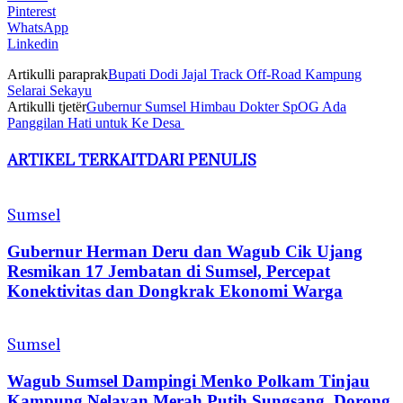
Pinterest
WhatsApp
Linkedin
Artikulli paraprak
Bupati Dodi Jajal Track Off-Road Kampung
Selarai Sekayu
Artikulli tjetër
Gubernur Sumsel Himbau Dokter SpOG Ada
Panggilan Hati untuk Ke Desa
ARTIKEL TERKAIT
DARI PENULIS
Sumsel
Gubernur Herman Deru dan Wagub Cik Ujang
Resmikan 17 Jembatan di Sumsel, Percepat
Konektivitas dan Dongkrak Ekonomi Warga
Sumsel
Wagub Sumsel Dampingi Menko Polkam Tinjau
Kampung Nelayan Merah Putih Sungsang, Dorong