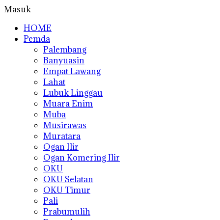
Masuk
HOME
Pemda
Palembang
Banyuasin
Empat Lawang
Lahat
Lubuk Linggau
Muara Enim
Muba
Musirawas
Muratara
Ogan Ilir
Ogan Komering Ilir
OKU
OKU Selatan
OKU Timur
Pali
Prabumulih