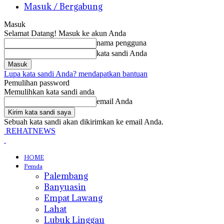
Masuk / Bergabung
Masuk
Selamat Datang! Masuk ke akun Anda
nama pengguna
kata sandi Anda
Lupa kata sandi Anda? mendapatkan bantuan
Pemulihan password
Memulihkan kata sandi anda
email Anda
Sebuah kata sandi akan dikirimkan ke email Anda.
REHATNEWS
HOME
Pemda
Palembang
Banyuasin
Empat Lawang
Lahat
Lubuk Linggau