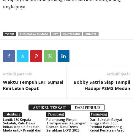
ungkapnya.
TOPIK
BUDI KARYA SUMADI
LRT
PALEMBANG
SUMSEL
Artikulli paraprak
Artikulli tjetër
Waktu Tempuh LRT Sumsel
Bobby Satria Siap Tampil
Kini Lebih Cepat
Hadapi PSMS Medan
ARTIKEL TERKAIT
DARI PENULIS
Palembang
Palembang
Palembang
Lantik 130 Kepala
Palembang Pimpin
Dari Sekolah Rakyat
Sekolah, Ratu Dewa
Transparansi Keuangan
hingga Mini Zoo,
Imbau Kepala Sekolah
Daerah: Ratu Dewa
Pemkot Palembang
Muda untuk Kreatif dan
Serahkan LKPD 2025
Kebut Penataan Aset