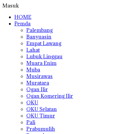
Masuk
HOME
Pemda
Palembang
Banyuasin
Empat Lawang
Lahat
Lubuk Linggau
Muara Enim
Muba
Musirawas
Muratara
Ogan Ilir
Ogan Komering Ilir
OKU
OKU Selatan
OKU Timur
Pali
Prabumulih