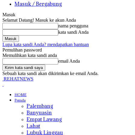
Masuk / Bergabung
Masuk
Selamat Datang! Masuk ke akun Anda
nama pengguna
kata sandi Anda
Lupa kata sandi Anda? mendapatkan bantuan
Pemulihan password
Memulihkan kata sandi anda
email Anda
Sebuah kata sandi akan dikirimkan ke email Anda.
REHATNEWS
HOME
Pemda
Palembang
Banyuasin
Empat Lawang
Lahat
Lubuk Linggau