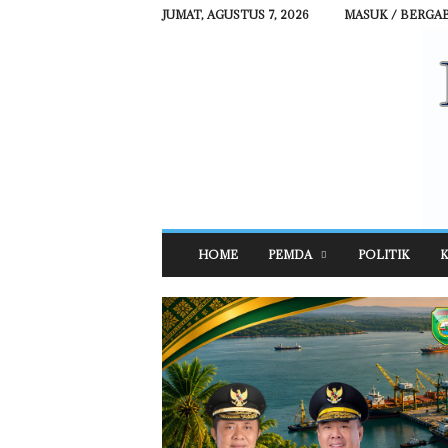
JUMAT, AGUSTUS 7, 2026
MASUK / BERGA
R
HOME
PEMDA
POLITIK
K
E
H
A
T
N
E
W
S