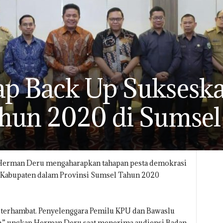
p Back Up Sukseska
ahun 2020 di Sumsel
Herman Deru mengaharapkan tahapan pesta demokrasi
 7 Kabupaten dalam Provinsi Sumsel Tahun 2020
i terhambat. Penyelenggara Pemilu KPU dan Bawaslu
n,” ungkap Herman Deru saat menerima audiensi Badan