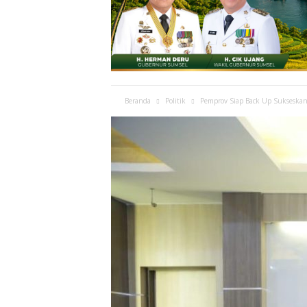
Beranda
Politik
Pemprov Siap Back Up Sukseskan