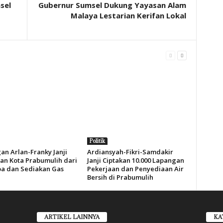
sel
Gubernur Sumsel Dukung Yayasan Alam
Malaya Lestarian Kerifan Lokal
Politik
an Arlan-Franky Janji
Ardiansyah-Fikri-Samdakir
an Kota Prabumulih dari
Janji Ciptakan 10.000 Lapangan
a dan Sediakan Gas
Pekerjaan dan Penyediaan Air
Bersih di Prabumulih
ARTIKEL LAINNYA
KA