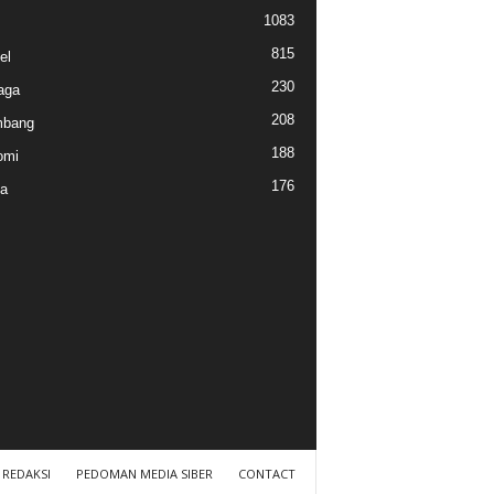
1083
815
el
230
aga
208
mbang
188
omi
176
a
REDAKSI
PEDOMAN MEDIA SIBER
CONTACT