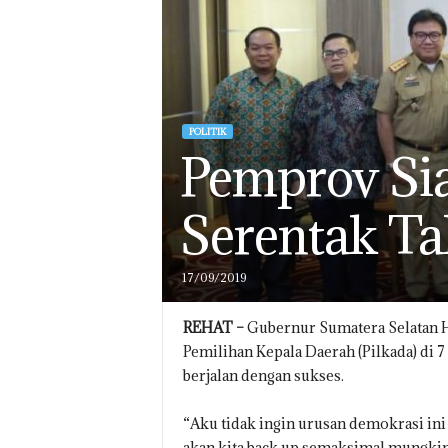
POLITIK
Pemprov Sia
Serentak T
17/09/2019
REHAT –
Gubernur Sumatera Selatan 
Pemilihan Kepala Daerah (Pilkada) di
berjalan dengan sukses.
“Aku tidak ingin urusan demokrasi in
akan kita back up semaksimal mungki