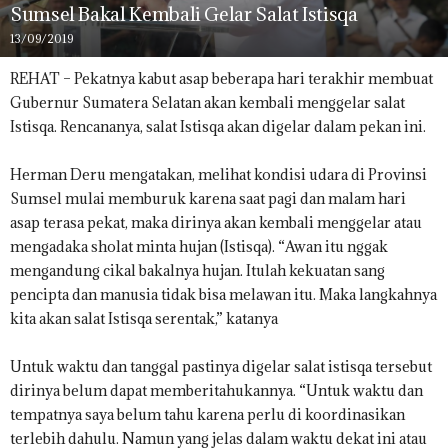
Sumsel Bakal Kembali Gelar Salat Istisqa
13/09/2019
REHAT – Pekatnya kabut asap beberapa hari terakhir membuat
Gubernur Sumatera Selatan akan kembali menggelar salat
Istisqa. Rencananya, salat Istisqa akan digelar dalam pekan ini.
Herman Deru mengatakan, melihat kondisi udara di Provinsi
Sumsel mulai memburuk karena saat pagi dan malam hari
asap terasa pekat, maka dirinya akan kembali menggelar atau
mengadaka sholat minta hujan (Istisqa). “Awan itu nggak
mengandung cikal bakalnya hujan. Itulah kekuatan sang
pencipta dan manusia tidak bisa melawan itu. Maka langkahnya
kita akan salat Istisqa serentak,” katanya
Untuk waktu dan tanggal pastinya digelar salat istisqa tersebut
dirinya belum dapat memberitahukannya. “Untuk waktu dan
tempatnya saya belum tahu karena perlu di koordinasikan
terlebih dahulu. Namun yang jelas dalam waktu dekat ini atau