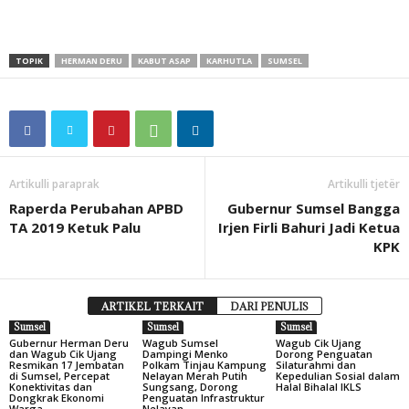
TOPIK
HERMAN DERU
KABUT ASAP
KARHUTLA
SUMSEL
Artikulli paraprak
Artikulli tjetër
Raperda Perubahan APBD
Gubernur Sumsel Bangga
TA 2019 Ketuk Palu
Irjen Firli Bahuri Jadi Ketua
KPK
ARTIKEL TERKAIT
DARI PENULIS
Sumsel
Sumsel
Sumsel
Gubernur Herman Deru
Wagub Sumsel
Wagub Cik Ujang
dan Wagub Cik Ujang
Dampingi Menko
Dorong Penguatan
Resmikan 17 Jembatan
Polkam Tinjau Kampung
Silaturahmi dan
di Sumsel, Percepat
Nelayan Merah Putih
Kepedulian Sosial dalam
Konektivitas dan
Sungsang, Dorong
Halal Bihalal IKLS
Dongkrak Ekonomi
Penguatan Infrastruktur
Warga
Nelayan