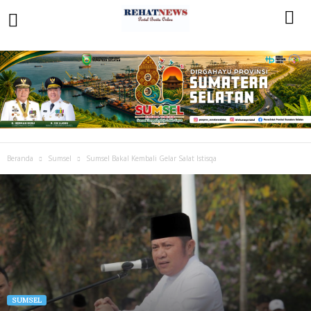
Beranda
Sumsel
Sumsel Bakal Kembali Gelar Salat Istisqa
SUMSEL