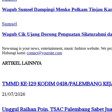
Wagub Sumsel Dampingi Menko Polkam Tinjau Kamp
Sumsel
Wagub Cik Ujang Dorong Penguatan Silaturahmi dan
Newsmag is your news, entertainment, music fashion website. We provi
Hubungi kami:
contact@yoursite.com
ARTIKEL LAINNYA
TMMD KE-129 KODIM 0418/PALEMBANG KEJA
21/07/2026
Unggul Raihan Poin, TSAC Palembang Sabet J