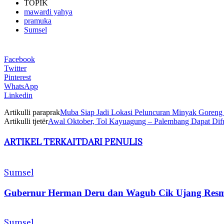
TOPIK
mawardi yahya
pramuka
Sumsel
Facebook
Twitter
Pinterest
WhatsApp
Linkedin
Artikulli paraprak
Muba Siap Jadi Lokasi Peluncuran Minyak Goreng
Artikulli tjetër
Awal Oktober, Tol Kayuagung – Palembang Dapat Dif
ARTIKEL TERKAIT
DARI PENULIS
Sumsel
Gubernur Herman Deru dan Wagub Cik Ujang Resmi
Sumsel