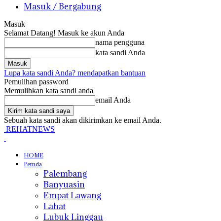
Masuk / Bergabung
Masuk
Selamat Datang! Masuk ke akun Anda
nama pengguna
kata sandi Anda
Lupa kata sandi Anda? mendapatkan bantuan
Pemulihan password
Memulihkan kata sandi anda
email Anda
Sebuah kata sandi akan dikirimkan ke email Anda.
REHATNEWS
HOME
Pemda
Palembang
Banyuasin
Empat Lawang
Lahat
Lubuk Linggau