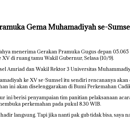
 Pramuka Gema Muhamadiyah se-Sumse
ahya menerima Gerakan Pramuka Gugus depan 05.065 P
 di ruang tamu Wakil Gubernur, Selasa (10/9).
msel Amriad dan Wakil Rektor 3 Universitas Muhammad
iyah ke XV se-Sumsel itu sendiri rencananya akan diik
han ini akan diselenggarakan di Bumi Perkemahan Cadik
nur ini berisi penyampaian tim panitian pelaksanaan a
 membuka perkemahan pada pukul 8.30 WIB.
adir langsung. Tapi jika nanti pak gub tidak bisa, saya