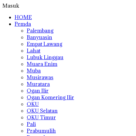
Masuk
HOME
Pemda
Palembang
Banyuasin
Empat Lawang
Lahat
Lubuk Linggau
Muara Enim
Muba
Musirawas
Muratara
Ogan Ilir
Ogan Komering Ilir
OKU
OKU Selatan
OKU Timur
Pali
Prabumulih