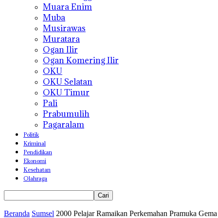
Muara Enim
Muba
Musirawas
Muratara
Ogan Ilir
Ogan Komering Ilir
OKU
OKU Selatan
OKU Timur
Pali
Prabumulih
Pagaralam
Politik
Kriminal
Pendidikan
Ekonomi
Kesehatan
Olahraga
Beranda
Sumsel
2000 Pelajar Ramaikan Perkemahan Pramuka Gema