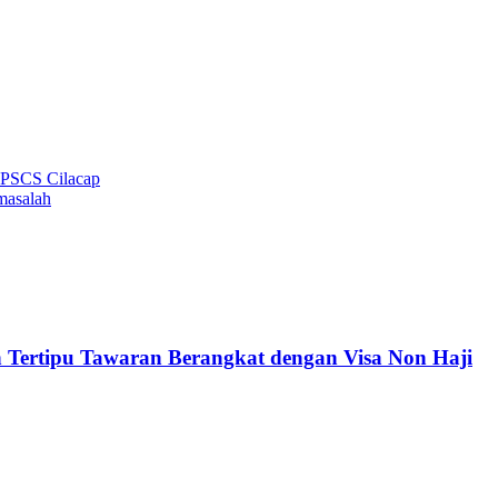
 PSCS Cilacap
masalah
 Tertipu Tawaran Berangkat dengan Visa Non Haji