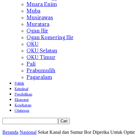
Muara Enim
Muba
Musirawas
Muratara
Ogan Ilir
Ogan Komering Ilir
OKU
OKU Selatan
OKU Timur
Pali
Prabumulih
Pagaralam
Politik
Kriminal
Pendidikan
Ekonomi
Kesehatan
Olahraga
Beranda
Nasional
Sekat Kanal dan Sumur Bor Diperika Untuk Opti