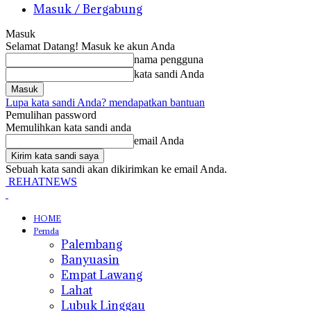
Masuk / Bergabung
Masuk
Selamat Datang! Masuk ke akun Anda
nama pengguna
kata sandi Anda
Lupa kata sandi Anda? mendapatkan bantuan
Pemulihan password
Memulihkan kata sandi anda
email Anda
Sebuah kata sandi akan dikirimkan ke email Anda.
REHATNEWS
HOME
Pemda
Palembang
Banyuasin
Empat Lawang
Lahat
Lubuk Linggau