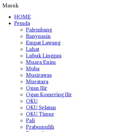
Masuk
HOME
Pemda
Palembang
Banyuasin
Empat Lawang
Lahat
Lubuk Linggau
Muara Enim
Muba
Musirawas
Muratara
Ogan Ilir
Ogan Komering Ilir
OKU
OKU Selatan
OKU Timur
Pali
Prabumulih