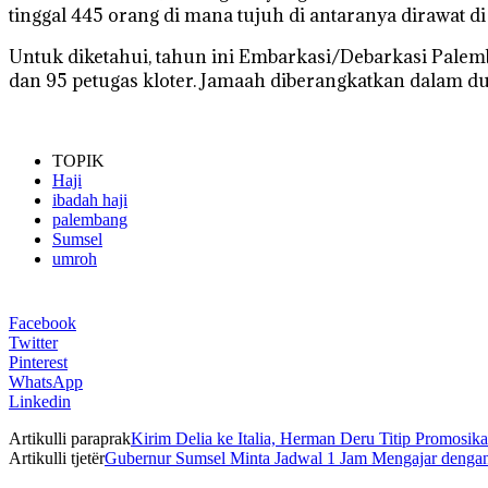
tinggal 445 orang di mana tujuh di antaranya dirawat di 
Untuk diketahui, tahun ini Embarkasi/Debarkasi Palem
dan 95 petugas kloter. Jamaah diberangkatkan dalam du
TOPIK
Haji
ibadah haji
palembang
Sumsel
umroh
Facebook
Twitter
Pinterest
WhatsApp
Linkedin
Artikulli paraprak
Kirim Delia ke Italia, Herman Deru Titip Promosik
Artikulli tjetër
Gubernur Sumsel Minta Jadwal 1 Jam Mengajar denga