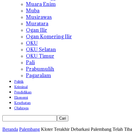
Muara Enim
Muba
Musirawas
Muratara
Ogan Ilir
Ogan Komering Ilir
OKU
OKU Selatan
OKU Timur
Pali
Prabumulih
Pagaralam
Politik
Kriminal
Pendidikan
Ekonomi
Kesehatan
Olahraga
Beranda
Palembang
Kloter Terakhir Debarkasi Palembang Telah Tib