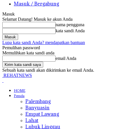
Masuk / Bergabung
Masuk
Selamat Datang! Masuk ke akun Anda
nama pengguna
kata sandi Anda
Lupa kata sandi Anda? mendapatkan bantuan
Pemulihan password
Memulihkan kata sandi anda
email Anda
Sebuah kata sandi akan dikirimkan ke email Anda.
REHATNEWS
HOME
Pemda
Palembang
Banyuasin
Empat Lawang
Lahat
Lubuk Linggau