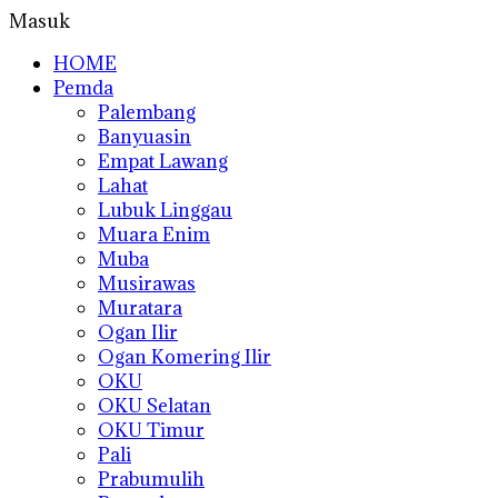
Masuk
HOME
Pemda
Palembang
Banyuasin
Empat Lawang
Lahat
Lubuk Linggau
Muara Enim
Muba
Musirawas
Muratara
Ogan Ilir
Ogan Komering Ilir
OKU
OKU Selatan
OKU Timur
Pali
Prabumulih