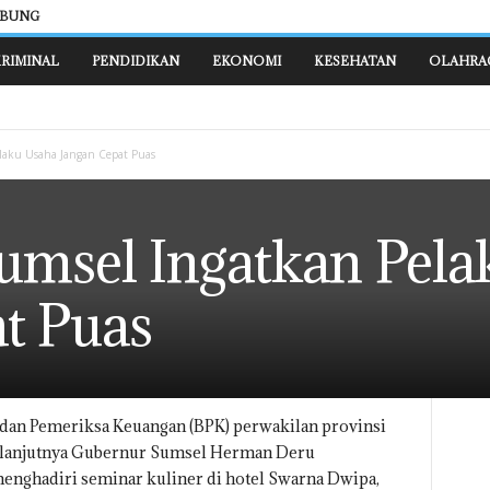
ABUNG
RIMINAL
PENDIDIKAN
EKONOMI
KESEHATAN
OLAHRA
laku Usaha Jangan Cepat Puas
umsel Ingatkan Pela
t Puas
adan Pemeriksa Keuangan (BPK) perwakilan provinsi
selanjutnya Gubernur Sumsel Herman Deru
nghadiri seminar kuliner di hotel Swarna Dwipa,