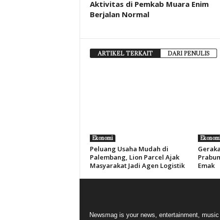
Aktivitas di Pemkab Muara Enim
Berjalan Normal
ARTIKEL TERKAIT
DARI PENULIS
Ekonomi
Ekonom
Peluang Usaha Mudah di
Geraka
Palembang, Lion Parcel Ajak
Prabum
Masyarakat Jadi Agen Logistik
Emak
Newsmag is your news, entertainment, music