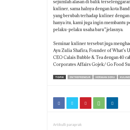
sejumlah alasan di balik terselenggara
kuliner, sama halnya dengan kota Band
yang berubah terhadap kuliner dengan 
hanya itu, kami juga ingin membantu
pelaku-pelaku usaha baru”,jelasnya.
Seminar kuliner tersebut juga menghad
Ayu Zulia Shafira, Founder of What’s 
CEO Calais Bubble & Tea dengan 40 cab
Corporates Affairs Gojek/ Go Food Su
TOPIK
ENTREPRENEUR
HERMAN DERU
KULINE
Artikulli paraprak