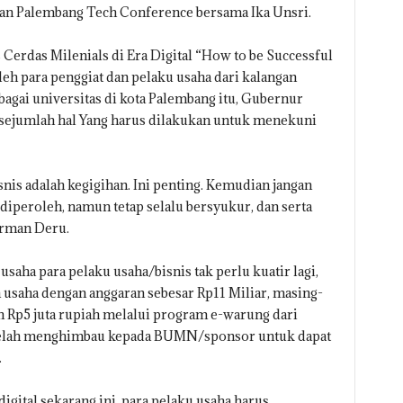
akan Palembang Tech Conference bersama Ika Unsri.
Cerdas Milenials di Era Digital “How to be Successful
leh para penggiat dan pelaku usaha dari kalangan
bagai universitas di kota Palembang itu, Gubernur
jumlah hal Yang harus dilakukan untuk menekuni
nis adalah kegigihan. Ini penting. Kemudian jangan
 diperoleh, namun tetap selalu bersyukur, dan serta
erman Deru.
usaha para pelaku usaha/bisnis tak perlu kuatir lagi,
usaha dengan anggaran sebesar Rp11 Miliar, masing-
 Rp5 juta rupiah melalui program e-warung dari
 telah menghimbau kepada BUMN/sponsor untuk dapat
.
igital sekarang ini, para pelaku usaha harus