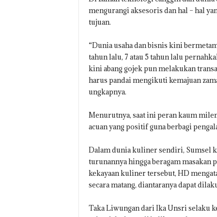
mengurangi aksesoris dan hal – hal yan
tujuan.
“Dunia usaha dan bisnis kini bermetam
tahun lalu, 7 atau 5 tahun lalu pernah
kini abang gojek pun melakukan transak
harus pandai mengikuti kemajuan zaman
ungkapnya.
Menurutnya, saat ini peran kaum mile
acuan yang positif guna berbagi penga
Dalam dunia kuliner sendiri, Sumsel 
turunannya hingga beragam masakan pi
kekayaan kuliner tersebut, HD mengata
secara matang, diantaranya dapat dilak
Taka Liwungan dari Ika Unsri selaku 