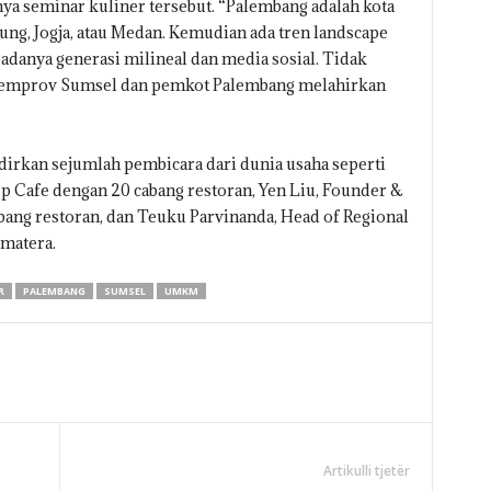
nya seminar kuliner tersebut. “Palembang adalah kota
ung, Jogja, atau Medan. Kemudian ada tren landscape
adanya generasi milineal dan media sosial. Tidak
 pemprov Sumsel dan pemkot Palembang melahirkan
irkan sejumlah pembicara dari dunia usaha seperti
Up Cafe dengan 20 cabang restoran, Yen Liu, Founder &
ang restoran, dan Teuku Parvinanda, Head of Regional
matera.
R
PALEMBANG
SUMSEL
UMKM
Artikulli tjetër