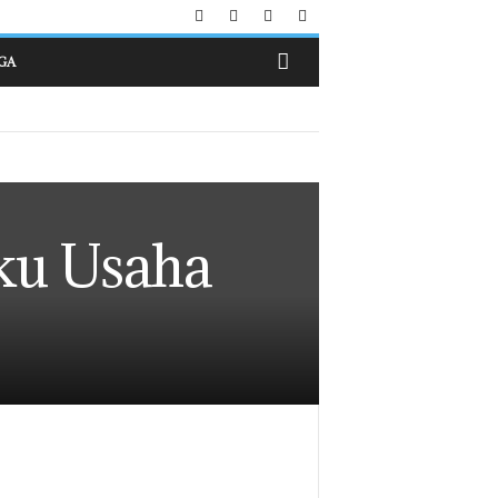
GA
ku Usaha