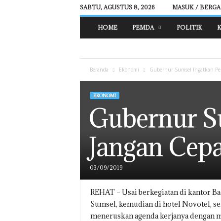
SABTU, AGUSTUS 8, 2026
MASUK / BERG
R
HOME
PEMDA
POLITIK
K
E
H
A
T
Beranda
Ekonomi
Gubernur Sumsel Ingatkan Pe
N
E
W
EKONOMI
S
Gubernur S
Jangan Cepa
03/09/2019
REHAT –
Usai berkegiatan di kantor B
Sumsel, kemudian di hotel Novotel, 
meneruskan agenda kerjanya dengan me