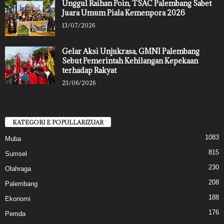
Unggul Raihan Poin, TSAC Palembang Sabet
Juara Umum Piala Kemenpora 2026
13/07/2026
Gelar Aksi Unjukrasa, GMNI Palembang
Sebut Pemerintah Kehilangan Kepekaan
terhadap Rakyat
23/06/2026
KATEGORI E POPULLARIZUAR
1083
Muba
815
Sumsel
230
Olahraga
208
Palembang
188
Ekonomi
176
Pemda