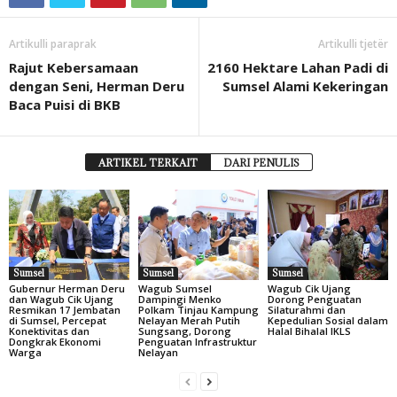
Artikulli paraprak
Artikulli tjetër
Rajut Kebersamaan
2160 Hektare Lahan Padi di
dengan Seni, Herman Deru
Sumsel Alami Kekeringan
Baca Puisi di BKB
ARTIKEL TERKAIT
DARI PENULIS
Sumsel
Sumsel
Sumsel
Gubernur Herman Deru
Wagub Sumsel
Wagub Cik Ujang
dan Wagub Cik Ujang
Dampingi Menko
Dorong Penguatan
Resmikan 17 Jembatan
Polkam Tinjau Kampung
Silaturahmi dan
di Sumsel, Percepat
Nelayan Merah Putih
Kepedulian Sosial dalam
Konektivitas dan
Sungsang, Dorong
Halal Bihalal IKLS
Dongkrak Ekonomi
Penguatan Infrastruktur
Warga
Nelayan