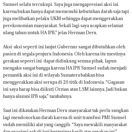
Sumsel selalu tercukupi. Saya juga mengapresiasi aksi ini
karena bukan hanya dapat memenuhi kebutuhan darah saja tapi
juga melibatkan pelaku UKM sehingga dapat menggerakkan
perekonomian masyarakat. Sekali lagi saya ucapkan selamat
ulang tahun untuk HA IPB,” jelas Herman Deru.
Aksi-aksi seperti ini lanjut Gubernur sangat dibutuhkan oleh
pasien di segala penjuru Indonesia. Oleh karena itu mestinya
gerakan sepeeri ini dapat didiukung semua pihak. Iapun
mengaku sangat bangga karena HA IPB Sumsel sudah menjadi
pemantik aksi ini di wilayah Sumatera bahkan bisa
menggerakkan aksi serupa di 20 titik di Indonesia. “Gagasan
ini saya harap bisa diikuti Ormas atau LSM lainnya. Jadi bukan
hanya alumni IPB saja,” tambahnya.
Saat ini dikatakan Herman Deru masyarakat tak perlu sungkan
lagi mendonorkan darah karena di unit transfusi PMI Sumsel
sudah memiliki alat yang canggih. “Saya mewakili masyarakat
dan provinsi sekali lagi berterima kasih atas gerakan ini,”