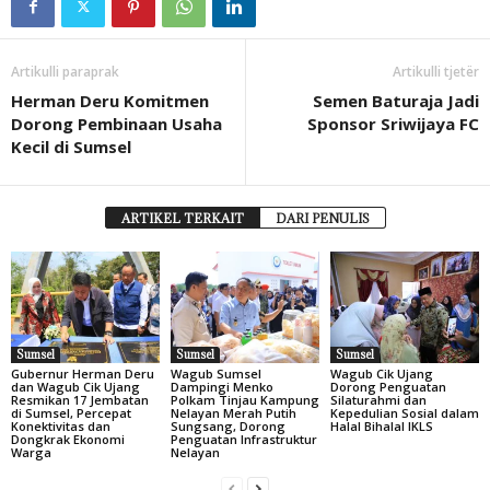
Artikulli paraprak
Artikulli tjetër
Herman Deru Komitmen
Semen Baturaja Jadi
Dorong Pembinaan Usaha
Sponsor Sriwijaya FC
Kecil di Sumsel
ARTIKEL TERKAIT
DARI PENULIS
Sumsel
Sumsel
Sumsel
Gubernur Herman Deru
Wagub Sumsel
Wagub Cik Ujang
dan Wagub Cik Ujang
Dampingi Menko
Dorong Penguatan
Resmikan 17 Jembatan
Polkam Tinjau Kampung
Silaturahmi dan
di Sumsel, Percepat
Nelayan Merah Putih
Kepedulian Sosial dalam
Konektivitas dan
Sungsang, Dorong
Halal Bihalal IKLS
Dongkrak Ekonomi
Penguatan Infrastruktur
Warga
Nelayan