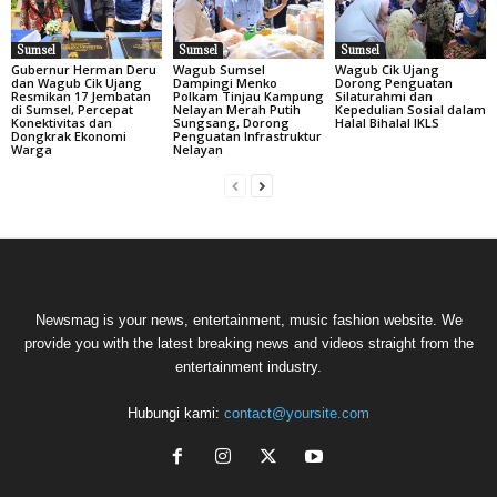
Sumsel
Sumsel
Sumsel
Gubernur Herman Deru
Wagub Sumsel
Wagub Cik Ujang
dan Wagub Cik Ujang
Dampingi Menko
Dorong Penguatan
Resmikan 17 Jembatan
Polkam Tinjau Kampung
Silaturahmi dan
di Sumsel, Percepat
Nelayan Merah Putih
Kepedulian Sosial dalam
Konektivitas dan
Sungsang, Dorong
Halal Bihalal IKLS
Dongkrak Ekonomi
Penguatan Infrastruktur
Warga
Nelayan
Newsmag is your news, entertainment, music fashion website. We
provide you with the latest breaking news and videos straight from the
entertainment industry.
Hubungi kami:
contact@yoursite.com