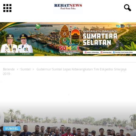
Beranda
Sumsel
Gubernur Sumsel Lepas Keberangkatan Tim Eskpedisi Sriwijaya
2019
SUMSEL