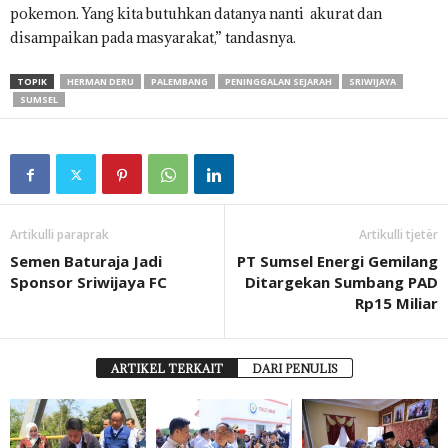
pokemon. Yang kita butuhkan datanya nanti akurat dan
disampaikan pada masyarakat,” tandasnya.
TOPIK
HERMAN DERU
PALEMBANG
PENINGGALAN SEJARAH
SRIWIJAYA
SUMSEL
Artikulli paraprak
Artikulli tjetër
Semen Baturaja Jadi
PT Sumsel Energi Gemilang
Sponsor Sriwijaya FC
Ditargekan Sumbang PAD
Rp15 Miliar
ARTIKEL TERKAIT
DARI PENULIS