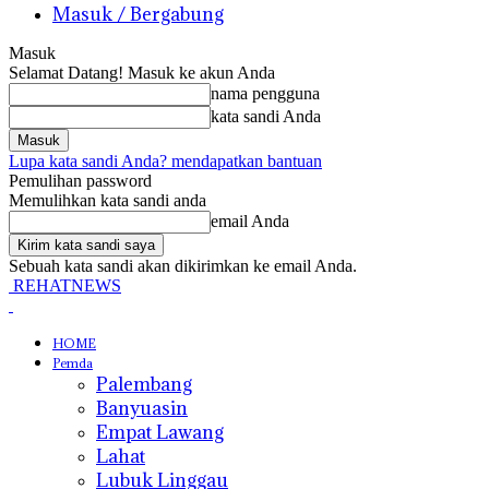
Masuk / Bergabung
Masuk
Selamat Datang! Masuk ke akun Anda
nama pengguna
kata sandi Anda
Lupa kata sandi Anda? mendapatkan bantuan
Pemulihan password
Memulihkan kata sandi anda
email Anda
Sebuah kata sandi akan dikirimkan ke email Anda.
REHATNEWS
HOME
Pemda
Palembang
Banyuasin
Empat Lawang
Lahat
Lubuk Linggau