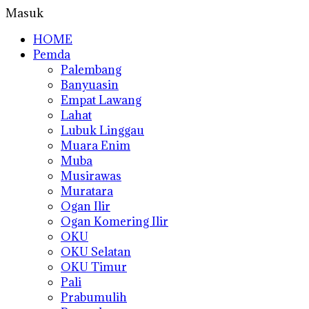
Masuk
HOME
Pemda
Palembang
Banyuasin
Empat Lawang
Lahat
Lubuk Linggau
Muara Enim
Muba
Musirawas
Muratara
Ogan Ilir
Ogan Komering Ilir
OKU
OKU Selatan
OKU Timur
Pali
Prabumulih