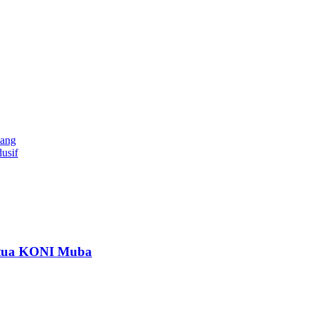
bang
usif
etua KONI Muba