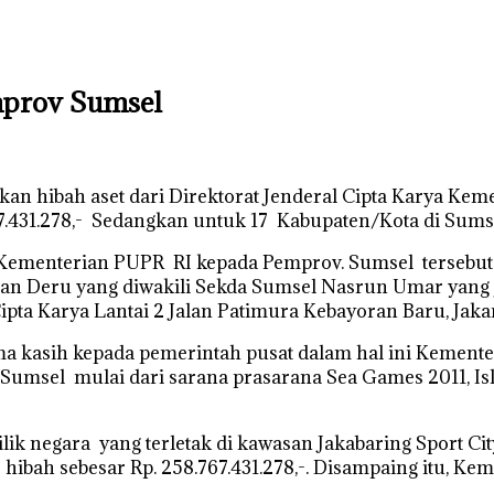
emprov Sumsel
an hibah aset dari Direktorat Jenderal Cipta Karya K
67.431.278,- Sedangkan untuk 17 Kabupaten/Kota di Sumsel 
ya Kementerian PUPR RI kepada Pemprov. Sumsel tersebut
n Deru yang diwakili Sekda Sumsel Nasrun Umar yang j
ipta Karya Lantai 2 Jalan Patimura Kebayoran Baru, Jakar
asih kepada pemerintah pusat dalam hal ini Kementeri
msel mulai dari sarana prasarana Sea Games 2011, Isl
 negara yang terletak di kawasan Jakabaring Sport City 
i hibah sebesar Rp. 258.767.431.278,-. Disampaing itu, 