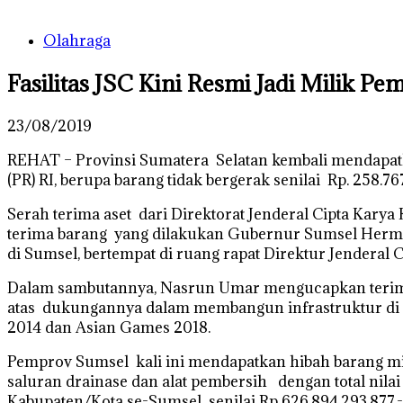
Olahraga
Fasilitas JSC Kini Resmi Jadi Milik P
23/08/2019
REHAT – Provinsi Sumatera Selatan kembali mendapatk
(PR) RI, berupa barang tidak bergerak senilai Rp. 258.7
Serah terima aset dari Direktorat Jenderal Cipta Kar
terima barang yang dilakukan Gubernur Sumsel Herma
di Sumsel, bertempat di ruang rapat Direktur Jenderal C
Dalam sambutannya, Nasrun Umar mengucapkan terima k
atas dukungannya dalam membangun infrastruktur di Su
2014 dan Asian Games 2018.
Pemprov Sumsel kali ini mendapatkan hibah barang milik
saluran drainase dan alat pembersih dengan total nila
Kabupaten/Kota se-Sumsel senilai Rp 626.894.293.877,-