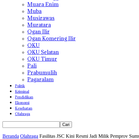
Muara Enim
Muba
Musirawas
Muratara
Ogan Ilir
Ogan Komering Ilir
OKU
OKU Selatan
OKU Timur
Pali
Prabumulih
Pagaralam
Politik
Kriminal
Pendidikan
Ekonomi
Kesehatan
Olahraga
Beranda
Olahraga
Fasilitas JSC Kini Resmi Jadi Milik Pemprov Sum