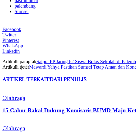
nasrun umar
palembang
Sumsel
Facebook
Twitter
Pinterest
WhatsApp
Linkedin
Artikulli paraprak
Satpol PP Jaring 62 Siswa Bolos Sekolah di Palem
Artikulli tjetër
Mawardi Yahya Pastikan Sumsel Tetap Aman dan Kond
ARTIKEL TERKAIT
DARI PENULIS
Olahraga
15 Cabor Bakal Dukung Komisaris BUMD Maju K
Olahraga