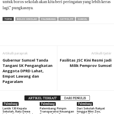
untuk boros sekolah akan kita beri peringatan yang lebih keras
lagi,” pungkasnya.
TOPIK
BOLOS SEKOLAH
PALEMBANG
SATPOL PP
SUMSEL
Artikulli paraprak
Artikulli tjetër
Gubernur Sumsel Tanda
Fasilitas JSC Kini Resmi Jadi
Tangani SK Pengangkatan
Milik Pemprov Sumsel
Anggota DPRD Lahat,
Empat Lawang dan
Pagaralam
ARTIKEL TERKAIT
DARI PENULIS
Palembang
Palembang
Palembang
Lantik 130 Kepala
Palembang Pimpin
Dari Sekolah Rakyat
Sekolah, Ratu Dewa
Transparansi Keuangan
hingga Mini Zoo,