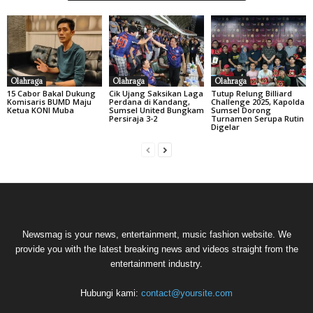
Olahraga
Olahraga
Olahraga
15 Cabor Bakal Dukung
Cik Ujang Saksikan Laga
Tutup Relung Billiard
Komisaris BUMD Maju
Perdana di Kandang,
Challenge 2025, Kapolda
Ketua KONI Muba
Sumsel United Bungkam
Sumsel Dorong
Persiraja 3-2
Turnamen Serupa Rutin
Digelar
Newsmag is your news, entertainment, music fashion website. We
provide you with the latest breaking news and videos straight from the
entertainment industry.
Hubungi kami:
contact@yoursite.com