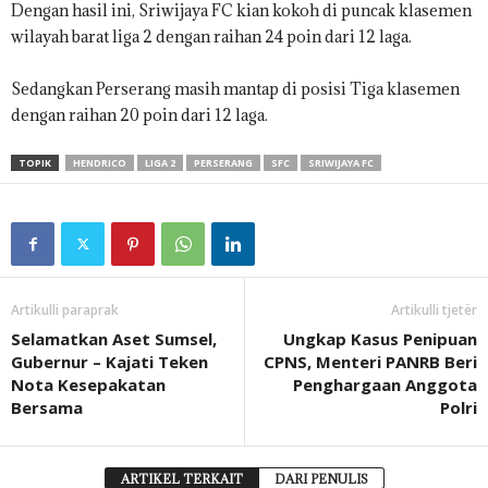
Dengan hasil ini, Sriwijaya FC kian kokoh di puncak klasemen
wilayah barat liga 2 dengan raihan 24 poin dari 12 laga.
Sedangkan Perserang masih mantap di posisi Tiga klasemen
dengan raihan 20 poin dari 12 laga.
TOPIK
HENDRICO
LIGA 2
PERSERANG
SFC
SRIWIJAYA FC
Artikulli paraprak
Artikulli tjetër
Selamatkan Aset Sumsel,
Ungkap Kasus Penipuan
Gubernur – Kajati Teken
CPNS, Menteri PANRB Beri
Nota Kesepakatan
Penghargaan Anggota
Bersama
Polri
ARTIKEL TERKAIT
DARI PENULIS