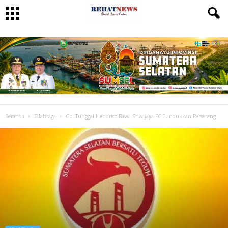
Beranda
Olahraga
Gol Tunggal Hendrico Bawa Sriwijaya FC Tundukkan Perserang