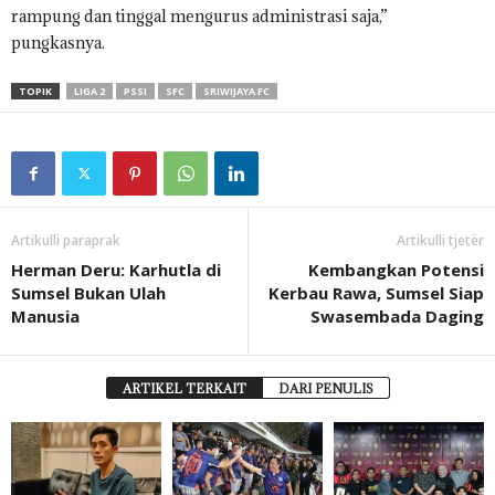
rampung dan tinggal mengurus administrasi saja,”
pungkasnya.
TOPIK
LIGA 2
PSSI
SFC
SRIWIJAYA FC
Artikulli paraprak
Artikulli tjetër
Herman Deru: Karhutla di
Kembangkan Potensi
Sumsel Bukan Ulah
Kerbau Rawa, Sumsel Siap
Manusia
Swasembada Daging
ARTIKEL TERKAIT
DARI PENULIS