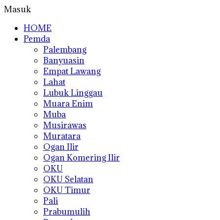
Masuk
HOME
Pemda
Palembang
Banyuasin
Empat Lawang
Lahat
Lubuk Linggau
Muara Enim
Muba
Musirawas
Muratara
Ogan Ilir
Ogan Komering Ilir
OKU
OKU Selatan
OKU Timur
Pali
Prabumulih