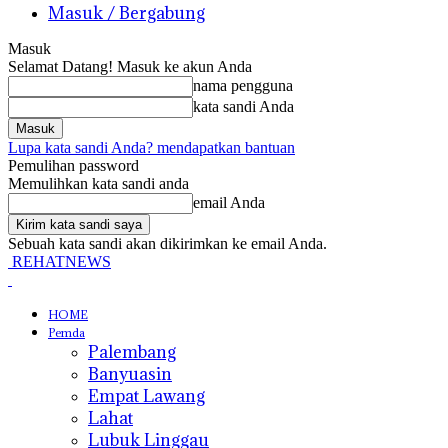
Masuk / Bergabung
Masuk
Selamat Datang! Masuk ke akun Anda
nama pengguna
kata sandi Anda
Lupa kata sandi Anda? mendapatkan bantuan
Pemulihan password
Memulihkan kata sandi anda
email Anda
Sebuah kata sandi akan dikirimkan ke email Anda.
REHATNEWS
HOME
Pemda
Palembang
Banyuasin
Empat Lawang
Lahat
Lubuk Linggau