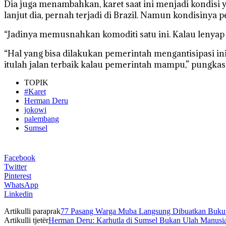
Dia juga menambahkan, karet saat ini menjadi kondisi y
lanjut dia, pernah terjadi di Brazil. Namun kondisinya
“Jadinya memusnahkan komoditi satu ini. Kalau lenyap it
“Hal yang bisa dilakukan pemerintah mengantisipasi ini
itulah jalan terbaik kalau pemerintah mampu,” pungkas
TOPIK
#Karet
Herman Deru
jokowi
palembang
Sumsel
Facebook
Twitter
Pinterest
WhatsApp
Linkedin
Artikulli paraprak
77 Pasang Warga Muba Langsung Dibuatkan Buku 
Artikulli tjetër
Herman Deru: Karhutla di Sumsel Bukan Ulah Manusi