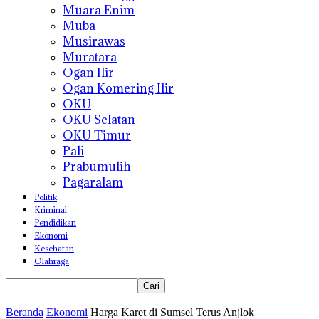
Muara Enim
Muba
Musirawas
Muratara
Ogan Ilir
Ogan Komering Ilir
OKU
OKU Selatan
OKU Timur
Pali
Prabumulih
Pagaralam
Politik
Kriminal
Pendidikan
Ekonomi
Kesehatan
Olahraga
Beranda
Ekonomi
Harga Karet di Sumsel Terus Anjlok