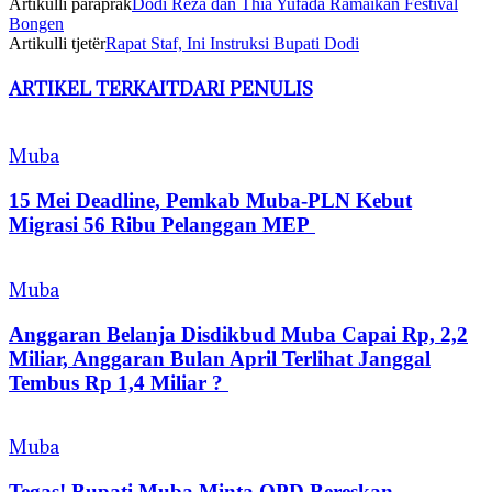
Artikulli paraprak
Dodi Reza dan Thia Yufada Ramaikan Festival
Bongen
Artikulli tjetër
Rapat Staf, Ini Instruksi Bupati Dodi
ARTIKEL TERKAIT
DARI PENULIS
Muba
15 Mei Deadline, Pemkab Muba-PLN Kebut
Migrasi 56 Ribu Pelanggan MEP
Muba
Anggaran Belanja Disdikbud Muba Capai Rp, 2,2
Miliar, Anggaran Bulan April Terlihat Janggal
Tembus Rp 1,4 Miliar ?
Muba
Tegas! Bupati Muba Minta OPD Bereskan