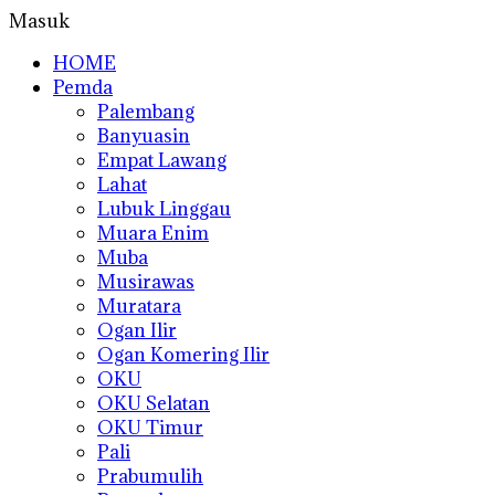
Masuk
HOME
Pemda
Palembang
Banyuasin
Empat Lawang
Lahat
Lubuk Linggau
Muara Enim
Muba
Musirawas
Muratara
Ogan Ilir
Ogan Komering Ilir
OKU
OKU Selatan
OKU Timur
Pali
Prabumulih