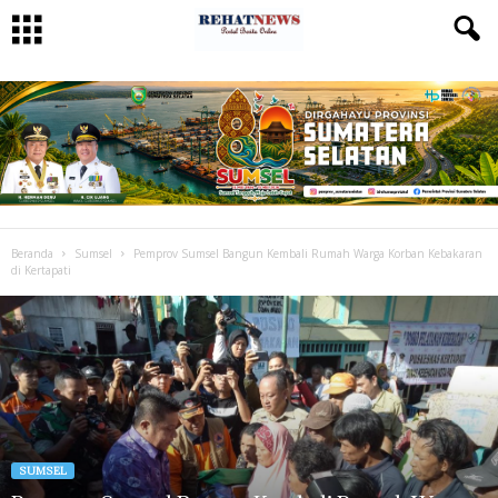
Beranda
Sumsel
Pemprov Sumsel Bangun Kembali Rumah Warga Korban Kebakaran
di Kertapati
SUMSEL