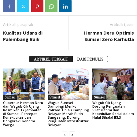
Artikulli paraprak
Artikulli tjetër
Kualitas Udara di
Herman Deru Optimis
Palembang Baik
Sumsel Zero Karhutla
ARTIKEL TERKAIT
DARI PENULIS
Sumsel
Sumsel
Sumsel
Gubernur Herman Deru
Wagub Sumsel
Wagub Cik Ujang
dan Wagub Cik Ujang
Dampingi Menko
Dorong Penguatan
Resmikan 17 Jembatan
Polkam Tinjau Kampung
Silaturahmi dan
di Sumsel, Percepat
Nelayan Merah Putih
Kepedulian Sosial dalam
Konektivitas dan
Sungsang, Dorong
Halal Bihalal IKLS
Dongkrak Ekonomi
Penguatan Infrastruktur
Warga
Nelayan